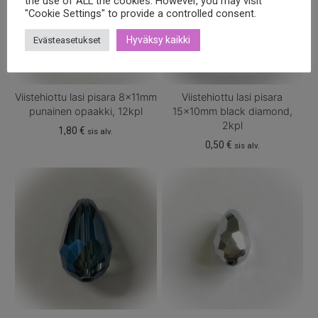
the use of ALL the cookies. However, you may visit
"Cookie Settings" to provide a controlled consent.
Hyväksy kaikki
Evästeasetukset
Viistehiottu lasi pisara 8x11mm
Viistehiottu lasi pisara
punainen opaakki, 12kpl
15x10mm black diamond,
2kpl
1,80
€
sis alv.
0,50
€
sis alv.