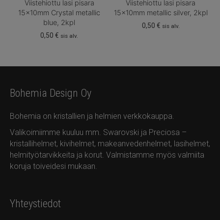
Viistehiottu lasi pisara
Viistehiottu lasi pisara
15x10mm Crystal metallic
15x10mm metallic silver, 2kpl
blue, 2kpl
0,50
€
sis alv.
0,50
€
sis alv.
Bohemia Design Oy
Bohemia on kristallien ja helmien verkkokauppa.
Valikoimiimme kuuluu mm. Swarovski ja Preciosa –
kristallihelmet, kivihelmet, makeanvedenhelmet, lasihelmet,
helmityötarvikkeita ja korut. Valmistamme myös valmiita
koruja toiveidesi mukaan.
Yhteystiedot