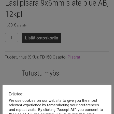
Lasi pisara 9x6mm slate blue AB,
12kpl
1,30
€
sis alv.
Lasi
Lisää ostoskoriin
pisara
9x6mm
slate
Tuotetunnus (SKU):
TD150
Osasto:
Pisarat
blue
AB,
12kpl
Tutustu myös
määrä
Evästeet
We use cookies on our website to give you the most
relevant experience by remembering your preferences
and repeat visits. By clicking “Accept All”, you consent to