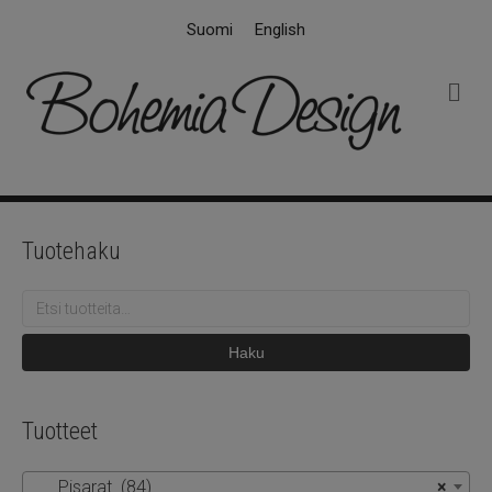
Suomi
English
V
a
l
i
k
k
o
Tuotehaku
Etsi:
Haku
Tuotteet
Pisarat (84)
×