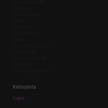
Preciosa® kristalli
Puuhelmet
Regaliz® nahka
Paljetit
Shibori silkki
Siemenhelmet
Soutache
South Sea shell pearls
Sterlinghopea
Swarovski® kristalli
TierraCast®
Vaijerit, langat ja ketjut
Kielivalinta
English