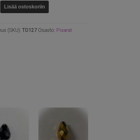
Lisää ostoskoriin
nus (SKU):
TD127
Osasto:
Pisarat