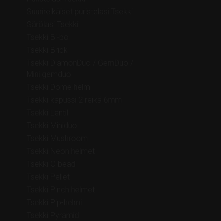
Suurireikäiset puristelasi Tsekki
Särölasi Tsekki
Tsekki Bi-bo
Tsekki Brick
Tsekki DiamonDuo / GemDuo /
Mini gemduo
Tsekki Dome helmi
Tsekki kapussi 2 reikä 6mm
Tsekki Lentil
Tsekki Miniduo
Tsekki Mushroom
Tsekki Neon helmet
Tsekki O bead
Tsekki Pellet
Tsekki Pinch helmet
Tsekki Pip-helmi
Tsekki Pyramid