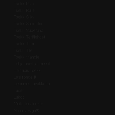
Tsekki Rizo
Tsekki Rulla
Tsekki Silky
Tsekki Superduo
Tsekki Superuno
Tsekki Terälehdet
Tsekki Thorn
Tsekki Tile
Tsekki triangle
Lahjarasiat ja- pussit
Helmiäis Tsekki
Lasi rondellit
Lasiriipus tarvikkeita
Lucite
Lukot
Muita tarvikkeita
Nunn Design®