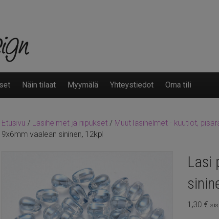
set
Näin tilaat
Myymälä
Yhteystiedot
Oma tili
Etusivu
/
Lasihelmet ja riipukset
/
Muut lasihelmet - kuutiot, pisar
9x6mm vaalean sininen, 12kpl
Lasi
sinin
1,30
€
sis