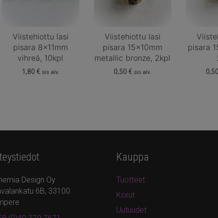
Viistehiottu lasi
Viistehiottu lasi
Viiste
pisara 8x11mm
pisara 15x10mm
pisara 
vihreä, 10kpl
metallic bronze, 2kpl
1,80
€
0,50
€
0,5
sis alv.
sis alv.
teystiedot
Kauppa
hemia Design Oy
Tuotteet
valankatu 6B, 33100
Korut
mpere
Uutuudet