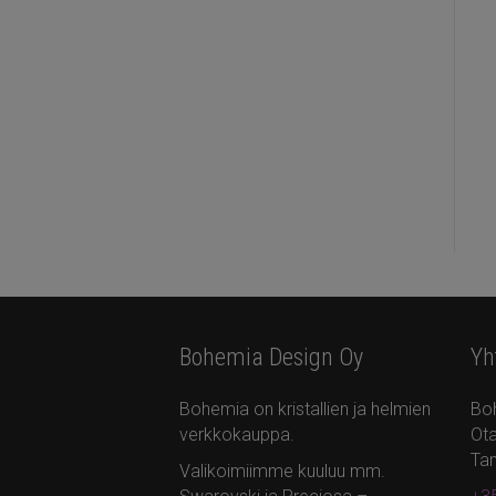
Bohemia Design Oy
Yh
Bohemia on kristallien ja helmien
Bo
verkkokauppa.
Ota
Ta
Valikoimiimme kuuluu mm.