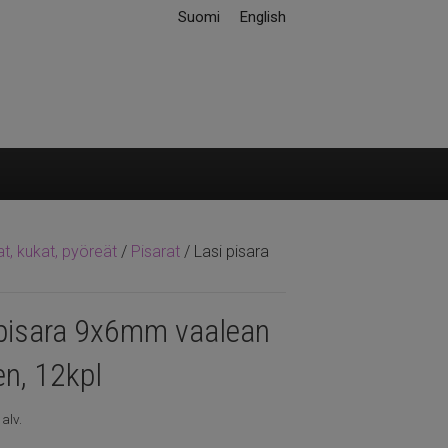
Suomi
English
at, kukat, pyöreät
/
Pisarat
/ Lasi pisara
 pisara 9x6mm vaalean
en, 12kpl
 alv.