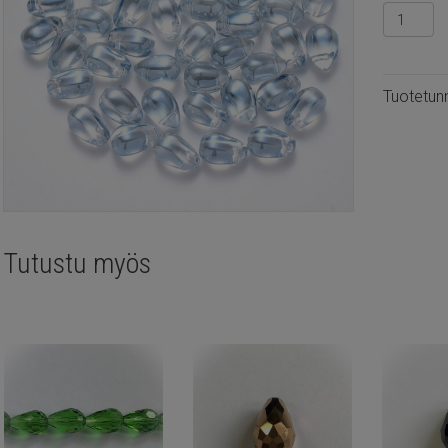
Lasi
pisara
9x6mm
vaalean
Tuotetun
sininen,
12kpl
määrä
Tutustu myös