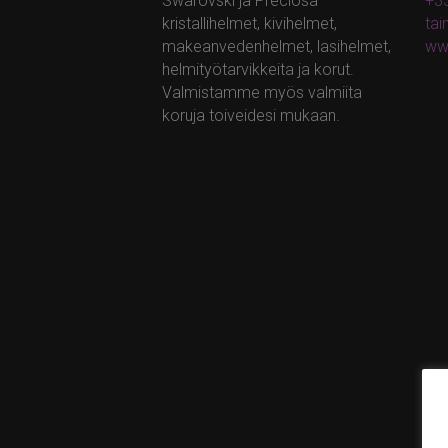
Swarovski ja Preciosa –
+35
kristallihelmet, kivihelmet,
ta
makeanvedenhelmet, lasihelmet,
ww
helmityötarvikkeita ja korut.
Valmistamme myös valmiita
koruja toiveidesi mukaan.