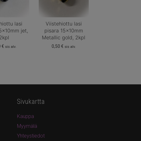
hiottu lasi
Viistehiottu lasi
15x10mm jet,
pisara 15x10mm
2kpl
Metallic gold, 2kpl
0
€
0,50
€
sis alv.
sis alv.
Sivukartta
Kauppa
Myymälä
Yhteystiedot