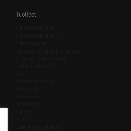
Tuotteet
Kukkaron kehykset
Aurea kristalli riipukset
Brilliant crystal
Helmiäinen ja simpukka helmet
Kapussit, rivolit ja chatonit
Kattokruunu kristallit
Linkit
Ruostumaton teräs
Kellotaulut
Kivihelmet
Korunosat
Cup chain
Korut
Lasihelmet ja riipukset