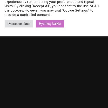
experience by remembering your preferences and repeat
visits. By clicking “Accept All”, you consent to the use of ALL
the cookies. However, you may visit "Cookie Settings" to
provide a controlled consent.
Hyväksy kaikki
Evästeasetukset