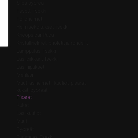
Sileä pyöreä
Fasetti Tsekki
Foliohelmet
Helmisekoitukset Tsekki
Kheops par Puca
Kristallihelmet, brioletit ja rondellit
Lamppulasi Tsekki
Lasi piikkarit Tsekki
Lasi riipukset
Merilasi
Muut lasihelmet - kuutiot, pisarat,
kukat, pyöreät
Pisarat
Kukat
Lasi kuutiot
Muut
Pyöreät
Puristelasi Tsekki