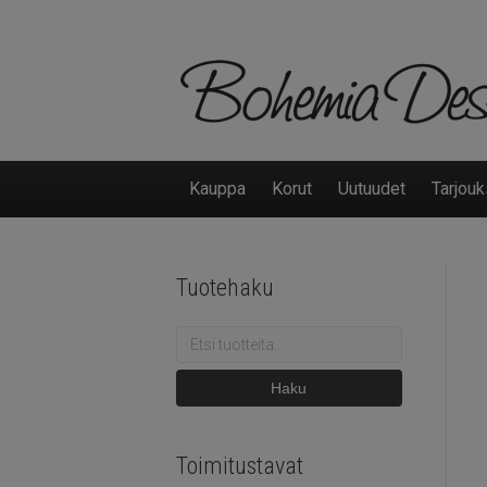
Kauppa
Korut
Uutuudet
Tarjouk
Tuotehaku
Etsi:
Haku
Toimitustavat