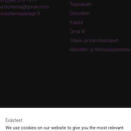
8 (0)40 379 7671
Tarjoukset
ina.bohemia@gmail.com
Ostoskori
w.bohemiadesign.fi
Kassa
Oma tili
Tilaus- ja toimitusohjeet
Rekisteri- ja tietosuojaseloste
Evästeet
We use cookies on our website to give you the most relevant