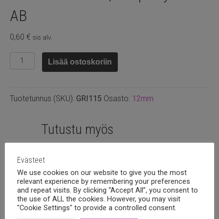
AB
0,60
€
sis alv.
Lasi
Lisää ostoskoriin
rivoli
12mm,
Deep
Tuotetunnus (SKU):
GRI115
Osasto:
12mm
sky
blue
AB
Tutustu myös
määrä
Evästeet
We use cookies on our website to give you the most
relevant experience by remembering your preferences
and repeat visits. By clicking “Accept All”, you consent to
the use of ALL the cookies. However, you may visit
"Cookie Settings" to provide a controlled consent.