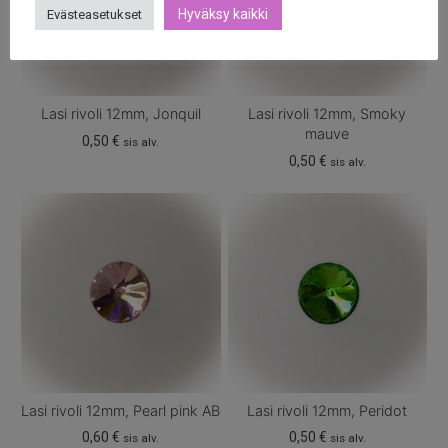
Hyväksy kaikki
Evästeasetukset
Lasi rivoli 12mm, Jonquil
Lasi rivoli 12mm, Smoky
mauve
0,50
€
sis alv.
0,50
€
sis alv.
Lasi rivoli 12mm, Pearl pink AB
Lasi rivoli 12mm, Peridot
0,60
€
0,50
€
sis alv.
sis alv.