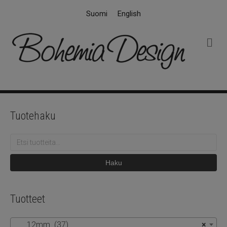
Suomi
English
V
a
l
i
k
k
o
Tuotehaku
Etsi:
Haku
Tuotteet
12mm (37)
×