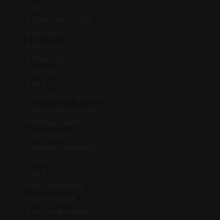
Linkit
Ruostumaton teräs
Kellotaulut
Kivihelmet
Korunosat
Cup chain
Korut
Lasihelmet ja riipukset
Lahjarasiat ja- pussit
Helmiäis Tsekki
Lasi rondellit
Lasiriipus tarvikkeita
Lucite
Lukot
Muita tarvikkeita
Nunn Design®
Preciosa® kristalli