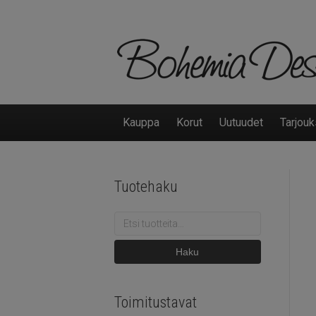
Kauppa
Korut
Uutuudet
Tarjouk
Tuotehaku
Etsi:
Haku
Toimitustavat