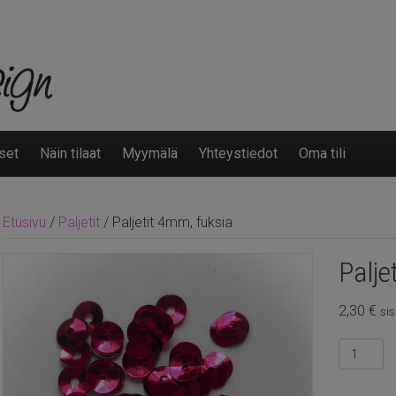
set
Näin tilaat
Myymälä
Yhteystiedot
Oma tili
Etusivu
/
Paljetit
/ Paljetit 4mm, fuksia
Palje
2,30
€
sis
Paljetit
4mm,
fuksia