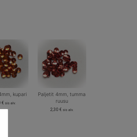
 4mm, kupari
Paljetit 4mm, tumma
ruusu
0
€
sis alv.
2,30
€
sis alv.