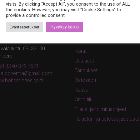
visits. By clicking “Accept All”, you consent to the use of ALL
the cookies. However, you may visit "Cookie Settings" to
provide a controlled consent.
teystiedot
Kauppa
Hyväksy kaikki
Evästeasetukset
hemia Design Oy
Tuotteet
valankatu 6B, 33100
Korut
mpere
Uutuudet
8 (0)40 379 7671
Tarjoukset
ina.bohemia@gmail.com
Ostoskori
w.bohemiadesign.fi
Kassa
Oma tili
Tilaus- ja toimitusohjeet
Rekisteri- ja tietosuojaseloste