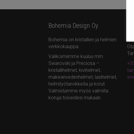
Bohemia Design Oy
Yh
Bohemia on kristallien ja helmien
Bo
verkkokauppa.
Ota
Ta
Valikoimiimme kuuluu mm.
Swarovski ja Preciosa –
+35
kristallihelmet, kivihelmet,
ta
makeanvedenhelmet, lasihelmet,
ww
helmityötarvikkeita ja korut.
Valmistamme myös valmiita
koruja toiveidesi mukaan.