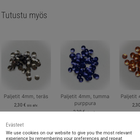
Tutustu myös
Paljetit 4mm, teräs
Paljetit 4mm, tumma
Paljetit
purppura
2,30
€
2,3
sis alv.
2,30
€
sis alv.
Evästeet
We use cookies on our website to give you the most relevant
experience by remembering your preferences and repeat