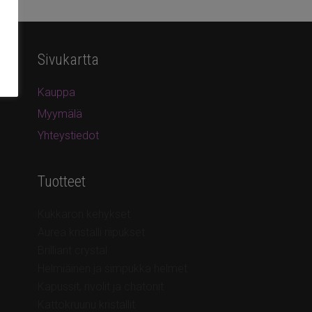
Sivukartta
Kauppa
Myymälä
Yhteystiedot
Tuotteet
Kukkaron kehykset
Aurea kristalli riipukset
Brilliant crystal
Helmiäinen ja simpukka helmet
Kapussit, rivolit ja chatonit
Kattokruunu kristallit