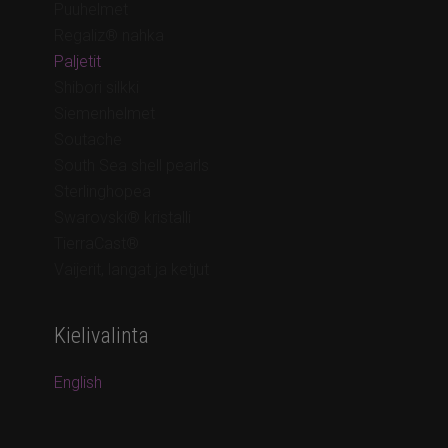
Puuhelmet
Regaliz® nahka
Paljetit
Shibori silkki
Siemenhelmet
Soutache
South Sea shell pearls
Sterlinghopea
Swarovski® kristalli
TierraCast®
Vaijerit, langat ja ketjut
Kielivalinta
English