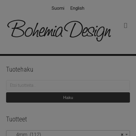
Suomi
English
V
a
l
i
k
k
o
Tuotehaku
Etsi:
Haku
Tuotteet
4mm (112)
×