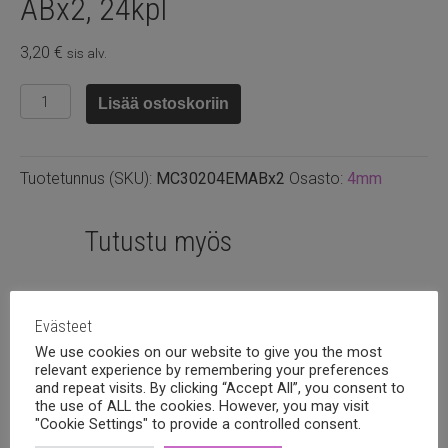
ABx2, 24kpl
3,20
€
sis alv.
Preciosa
Lisää ostoskoriin
4mm
bicone
Emerald
Tuotetunnus (SKU):
MC30204EMABx2
Osasto:
4mm
ABx2,
24kpl
määrä
Tutustu myös
Evästeet
We use cookies on our website to give you the most
relevant experience by remembering your preferences
and repeat visits. By clicking “Accept All”, you consent to
the use of ALL the cookies. However, you may visit
"Cookie Settings" to provide a controlled consent.