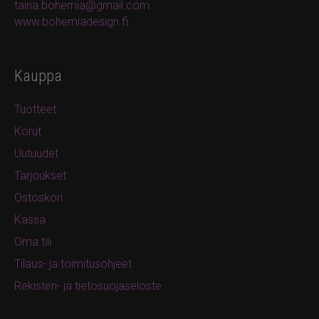
taina.bohemia@gmail.com
www.bohemiadesign.fi
Kauppa
Tuotteet
Korut
Uutuudet
Tarjoukset
Ostoskori
Kassa
Oma tili
Tilaus- ja toimitusohjeet
Rekisteri- ja tietosuojaseloste