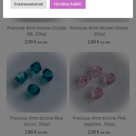
Hyväksy kaikki
Evästeasetukset
Preciosa 4mm bicone Crystal
Preciosa 4mm bicone Olivine,
AB, 30kpl
30kpl
2,90
€
2,80
€
sis alv.
sis alv.
Preciosa 4mm bicone Blue
Preciosa 4mm bicone Pink
zircon, 30kpl
sapphire, 30kpl
2,80
€
2,90
€
sis alv.
sis alv.