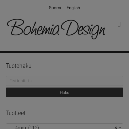
Suomi
English
V
a
l
i
k
k
o
Tuotehaku
Etsi:
Haku
Tuotteet
4mm (112)
×