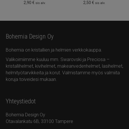
2,90
€
2,50
€
sis alv.
sis alv.
Bohemia Design Oy
Bohemia on kristallien ja helmien verkkokauppa.
Valikoimiimme kuuluu mm. Swarovski ja Preciosa –
kristallihelmet, kivihelmet, makeanvedenhelmet, lasihelmet,
helmityötarvikkeita ja korut. Valmistamme myös valmiita
koruja toiveidesi mukaan.
Yhteystiedot
Bohemia Design Oy
Otavalankatu 6B, 33100 Tampere