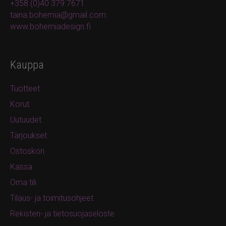
+358 (0)40 379 7671
taina.bohemia@gmail.com
www.bohemiadesign.fi
Kauppa
Tuotteet
Korut
Uutuudet
Tarjoukset
Ostoskori
Kassa
Oma tili
Tilaus- ja toimitusohjeet
Rekisteri- ja tietosuojaseloste