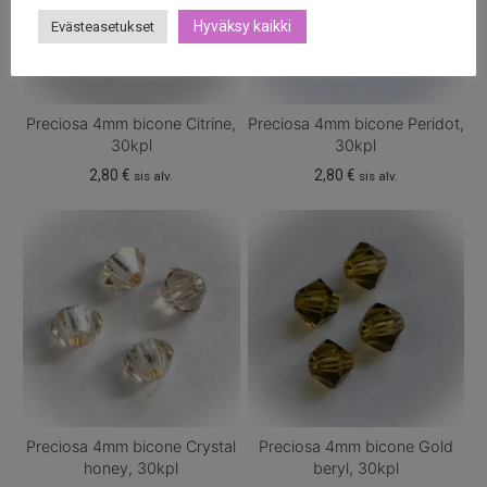
Hyväksy kaikki
Evästeasetukset
Preciosa 4mm bicone Citrine,
Preciosa 4mm bicone Peridot,
30kpl
30kpl
2,80
€
2,80
€
sis alv.
sis alv.
Preciosa 4mm bicone Crystal
Preciosa 4mm bicone Gold
honey, 30kpl
beryl, 30kpl