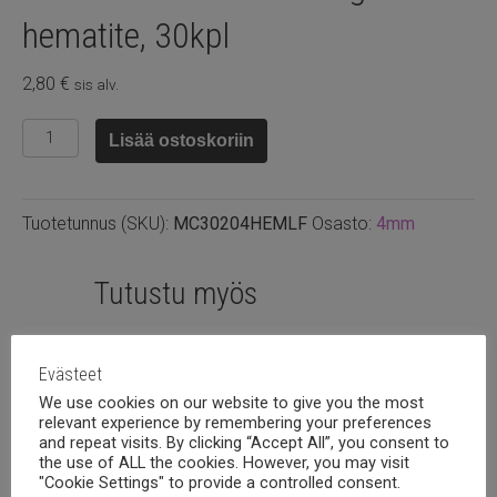
hematite, 30kpl
2,80
€
sis alv.
Preciosa
Lisää ostoskoriin
4mm
bicone
Light
Tuotetunnus (SKU):
MC30204HEMLF
Osasto:
4mm
hematite,
30kpl
määrä
Tutustu myös
Evästeet
We use cookies on our website to give you the most
relevant experience by remembering your preferences
and repeat visits. By clicking “Accept All”, you consent to
the use of ALL the cookies. However, you may visit
"Cookie Settings" to provide a controlled consent.