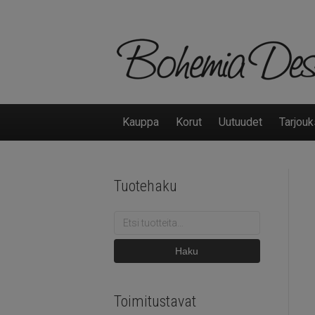
Kauppa
Korut
Uutuudet
Tarjouk
Tuotehaku
Etsi:
Haku
Toimitustavat