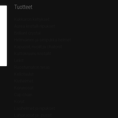
Tuotteet
Kukkaron kehykset
Aurea kristalli riipukset
Brilliant crystal
Helmiäinen ja simpukka helmet
Kapussit, rivolit ja chatonit
Kattokruunu kristallit
Linkit
Ruostumaton teräs
Kellotaulut
Kivihelmet
Korunosat
Cup chain
Korut
Lasihelmet ja riipukset
Lahjarasiat ja- pussit