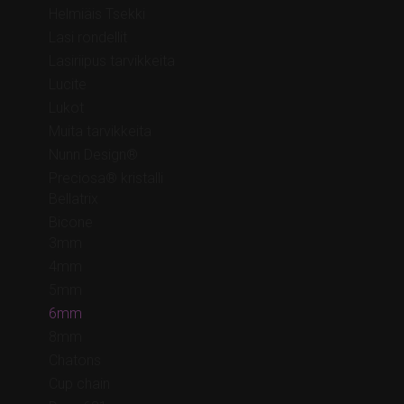
Helmiäis Tsekki
Lasi rondellit
Lasiriipus tarvikkeita
Lucite
Lukot
Muita tarvikkeita
Nunn Design®
Preciosa® kristalli
Bellatrix
Bicone
3mm
4mm
5mm
6mm
8mm
Chatons
Cup chain