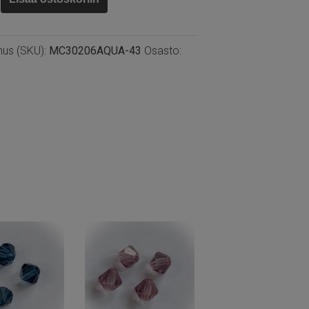
ine,
nus (SKU):
MC30206AQUA-43
Osasto: