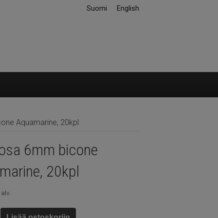
Suomi
English
one Aquamarine, 20kpl
iosa 6mm bicone
marine, 20kpl
 alv.
a
Lisää ostoskoriin