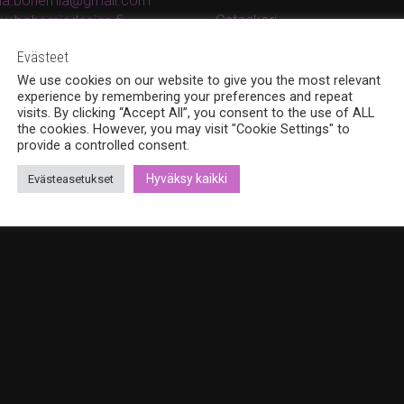
ina.bohemia@gmail.com
Ostoskori
w.bohemiadesign.fi
Kassa
Evästeet
Oma tili
We use cookies on our website to give you the most relevant
experience by remembering your preferences and repeat
Tilaus- ja toimitusohjeet
visits. By clicking “Accept All”, you consent to the use of ALL
the cookies. However, you may visit "Cookie Settings" to
Rekisteri- ja tietosuojaseloste
provide a controlled consent.
Hyväksy kaikki
Evästeasetukset