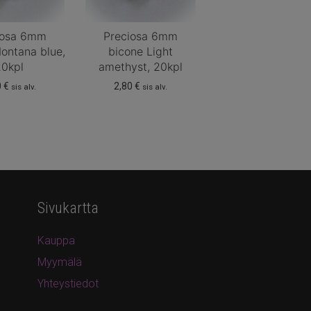
iosa 6mm
Preciosa 6mm
ontana blue,
bicone Light
20kpl
amethyst, 20kpl
0
€
2,80
€
sis alv.
sis alv.
Sivukartta
Kauppa
Myymälä
Yhteystiedot