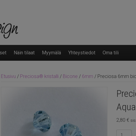
set
Näin tilaat
Myymälä
Yhteystiedot
Oma tili
Etusivu
/
Preciosa® kristalli
/
Bicone
/
6mm
/ Preciosa 6mm bic
Prec
Aqua
2,80
€
sis
Precios