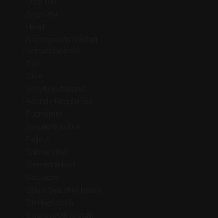
Drop 681
Drop 984
Heart
Nacre pearls (kristalli
helmiäishelmet)
Oat
Olive
Rivolit ja chatonit
Round - Regular cut
Puuhelmet
Regaliz® nahka
Paljetit
Shibori silkki
Siemenhelmet
Soutache
South Sea shell pearls
Sterlinghopea
Swarovski® kristalli