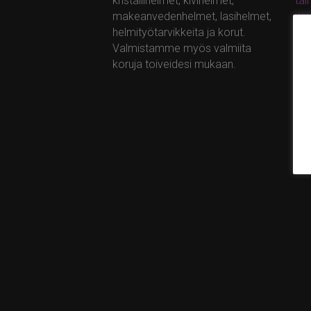
kristallihelmet, kivihelmet,
ta
makeanvedenhelmet, lasihelmet,
ww
helmityötarvikkeita ja korut.
Valmistamme myös valmiita
koruja toiveidesi mukaan.