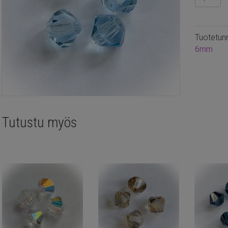
6mm
bicone
Aquamar
Tuotetun
20kpl
6mm
määrä
Tutustu myös