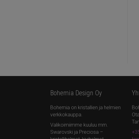
Bohemia Design Oy
Yh
Bohemia on kristallien ja helmien
Bo
verkkokauppa.
Ota
Ta
Valikoimiimme kuuluu mm.
Swarovski ja Preciosa –
+35