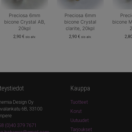
Preciosa 6mm
Preciosa 6mm
Prec
bicone Crystal AB,
bicone Crystal
bicone M
20kpl
clarite, 20kpl
2,90
€
2,90
€
2,8
sis alv.
sis alv.
teystiedot
Kauppa
hemia Design Oy
Tuotteet
valankatu 6B, 33100
Korut
mpere
Uutuudet
8 (0)40 379 7671
Tarjoukset