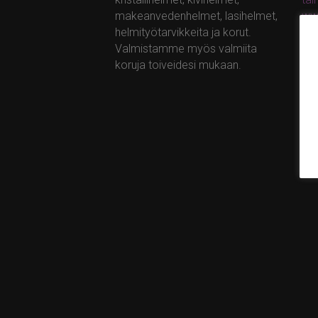
makeanvedenhelmet, lasihelmet,
ww
helmityötarvikkeita ja korut.
Valmistamme myös valmiita
koruja toiveidesi mukaan.