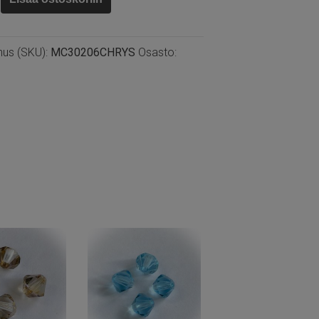
te,
nus (SKU):
MC30206CHRYS
Osasto: