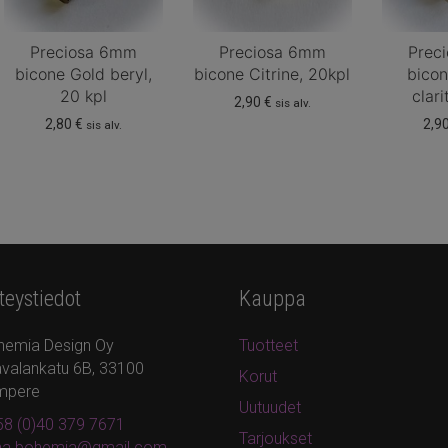
Preciosa 6mm
Preciosa 6mm
Prec
bicone Gold beryl,
bicone Citrine, 20kpl
bicon
20 kpl
clari
2,90
€
sis alv.
2,80
€
2,9
sis alv.
teystiedot
Kauppa
hemia Design Oy
Tuotteet
valankatu 6B, 33100
Korut
mpere
Uutuudet
8 (0)40 379 7671
Tarjoukset
ina.bohemia@gmail.com