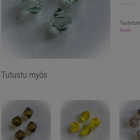
6mm
bicone
Chrysoli
Tuotetun
20kpl
6mm
määrä
Tutustu myös