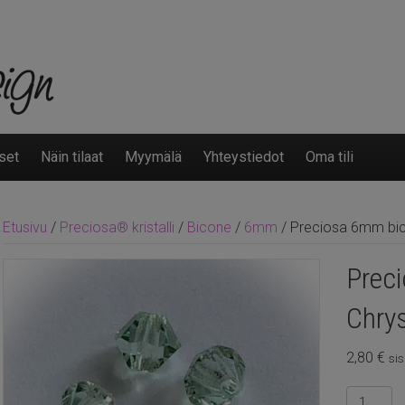
set
Näin tilaat
Myymälä
Yhteystiedot
Oma tili
Etusivu
/
Preciosa® kristalli
/
Bicone
/
6mm
/ Preciosa 6mm bico
Prec
Chrys
2,80
€
sis
Precios