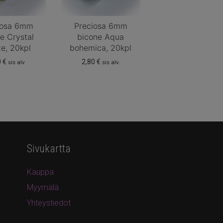
iosa 6mm
Preciosa 6mm
e Crystal
bicone Aqua
te, 20kpl
bohemica, 20kpl
0
€
2,80
€
sis alv.
sis alv.
Sivukartta
Kauppa
Myymälä
Yhteystiedot