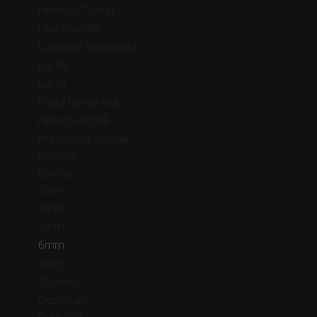
Helmiäis Tsekki
Lasi rondellit
Lasiriipus tarvikkeita
Lucite
Lukot
Muita tarvikkeita
Nunn Design®
Preciosa® kristalli
Bellatrix
Bicone
3mm
4mm
5mm
6mm
8mm
Chatons
Cup chain