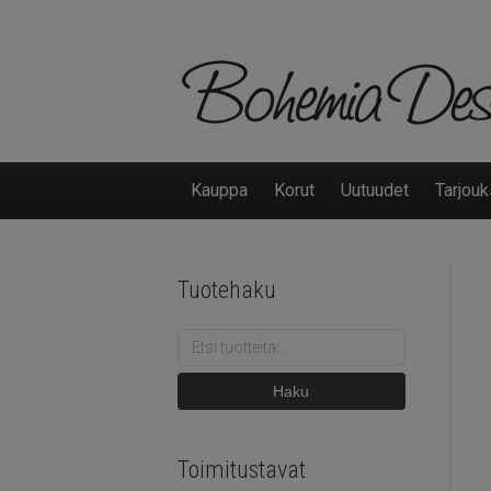
Kauppa
Korut
Uutuudet
Tarjouk
Tuotehaku
Etsi:
Haku
Toimitustavat