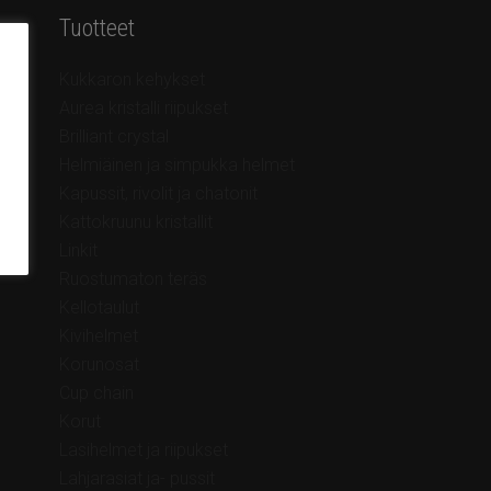
Tuotteet
Kukkaron kehykset
Aurea kristalli riipukset
Brilliant crystal
Helmiäinen ja simpukka helmet
Kapussit, rivolit ja chatonit
Kattokruunu kristallit
Linkit
Ruostumaton teräs
Kellotaulut
Kivihelmet
Korunosat
Cup chain
Korut
Lasihelmet ja riipukset
Lahjarasiat ja- pussit