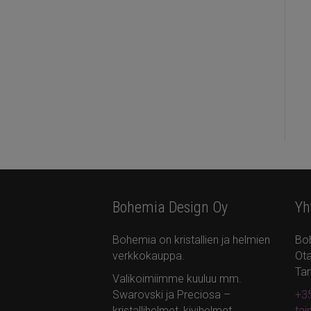
Bohemia Design Oy
Yh
Bohemia on kristallien ja helmien
Bo
verkkokauppa.
Ota
Ta
Valikoimiimme kuuluu mm.
Swarovski ja Preciosa –
+35
kristallihelmet, kivihelmet,
ta