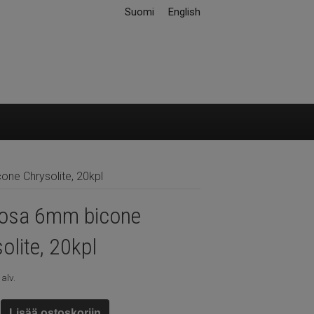
Suomi
English
ne Chrysolite, 20kpl
iosa 6mm bicone
olite, 20kpl
 alv.
a
Lisää ostoskoriin