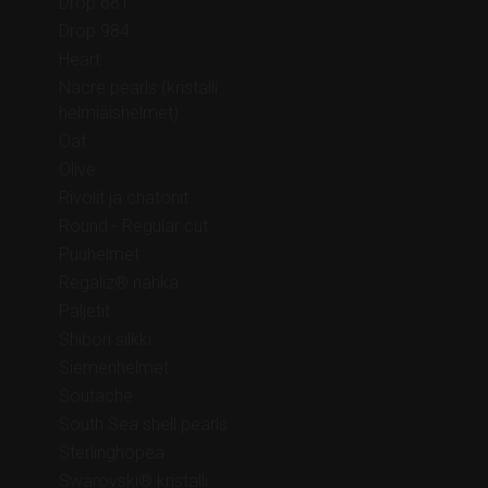
Drop 681
Drop 984
Heart
Nacre pearls (kristalli
helmiäishelmet)
Oat
Olive
Rivolit ja chatonit
Round - Regular cut
Puuhelmet
Regaliz® nahka
Paljetit
Shibori silkki
Siemenhelmet
Soutache
South Sea shell pearls
Sterlinghopea
Swarovski® kristalli