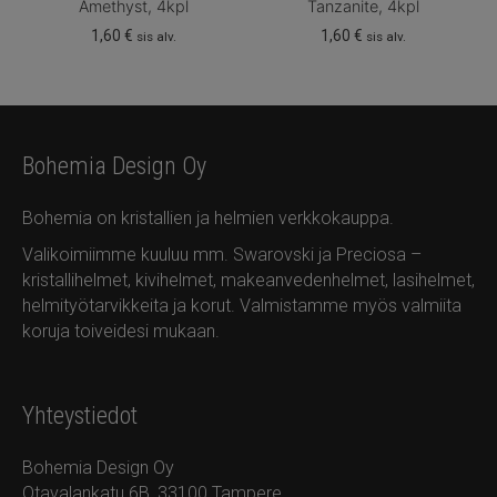
Amethyst, 4kpl
Tanzanite, 4kpl
1,60
€
1,60
€
sis alv.
sis alv.
Bohemia Design Oy
Bohemia on kristallien ja helmien verkkokauppa.
Valikoimiimme kuuluu mm. Swarovski ja Preciosa –
kristallihelmet, kivihelmet, makeanvedenhelmet, lasihelmet,
helmityötarvikkeita ja korut. Valmistamme myös valmiita
koruja toiveidesi mukaan.
Yhteystiedot
Bohemia Design Oy
Otavalankatu 6B, 33100 Tampere