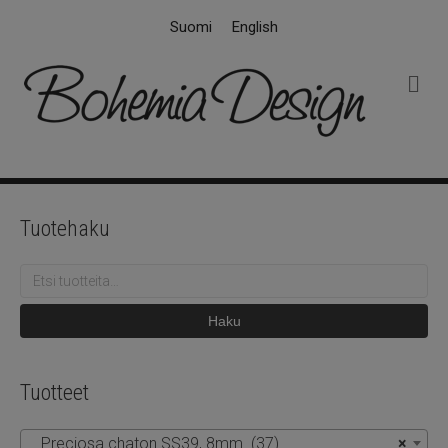
Suomi
English
V
a
l
i
k
k
o
Tuotehaku
Etsi:
Haku
Tuotteet
Preciosa chaton SS39, 8mm (37)
×