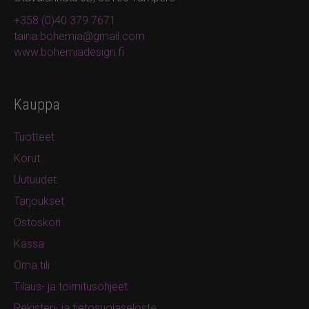
+358 (0)40 379 7671
taina.bohemia@gmail.com
www.bohemiadesign.fi
Kauppa
Tuotteet
Korut
Uutuudet
Tarjoukset
Ostoskori
Kassa
Oma tili
Tilaus- ja toimitusohjeet
Rekisteri- ja tietosuojaseloste