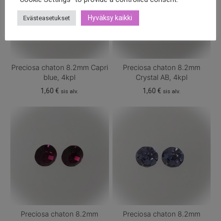
Hyväksy kaikki
Evästeasetukset
Preciosa chaton 8.2mm Capri
Preciosa chaton 8.2mm
blue, 4kpl
Crystal AB, 4kpl
1,60
€
1,60
€
sis alv.
sis alv.
Preciosa chaton 8.2mm
Preciosa chaton 8.2mm