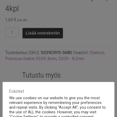
4kpl
1,60
€
sis alv.
Preciosa
Lisää ostoskoriin
chaton
8.2mm
Crystal,
Tuotetunnus (SKU):
SS39CRYS-5680
Osastot:
Chatons
,
4kpl
Preciosa chaton SS39, 8mm
,
SS39 - 8.2mm
määrä
Tutustu myös
Evästeet
We use cookies on our website to give you the most
relevant experience by remembering your preferences
and repeat visits. By clicking “Accept All”, you consent to
the use of ALL the cookies. However, you may visit
"Cookie Settings" to provide a controlled consent.