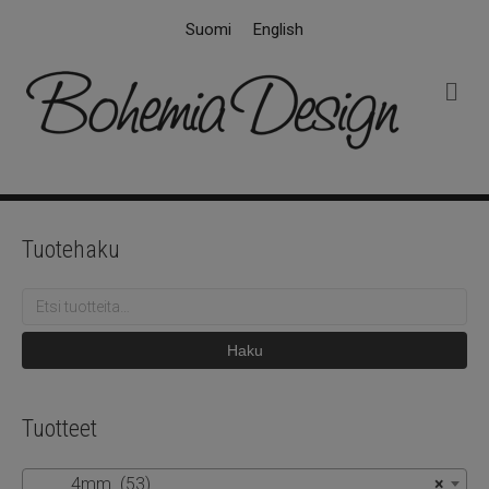
Suomi
English
V
a
l
i
k
k
o
Tuotehaku
Etsi:
Haku
Tuotteet
4mm (53)
×