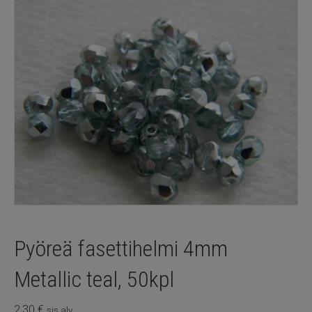
Pyöreä fasettihelmi 4mm
Metallic teal, 50kpl
2,30
€
sis alv.