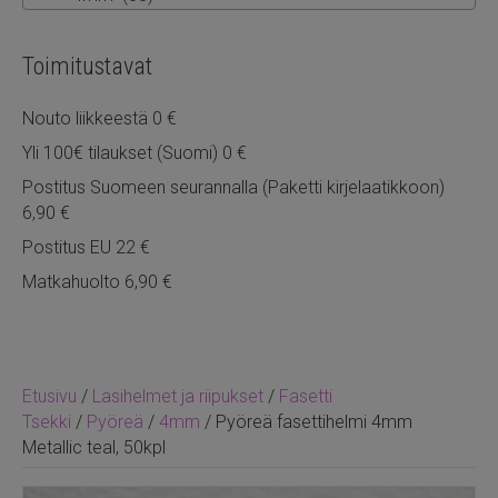
Toimitustavat
Nouto liikkeestä 0 €
Yli 100€ tilaukset (Suomi) 0 €
Postitus Suomeen seurannalla (Paketti kirjelaatikkoon)
6,90 €
Postitus EU 22 €
Matkahuolto 6,90 €
Etusivu
/
Lasihelmet ja riipukset
/
Fasetti
Tsekki
/
Pyöreä
/
4mm
/ Pyöreä fasettihelmi 4mm
Metallic teal, 50kpl