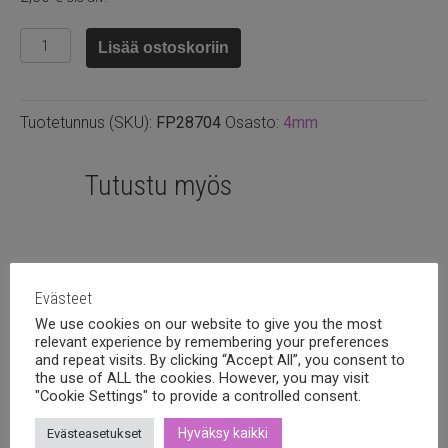
Pyöreä
Lisää ostoskoriin
fasettihelmi
4mm
Metallic
Tuotetunnus (SKU):
FP28704
Osasto:
4mm
teal,
50kpl
määrä
Tutustu myös
Evästeet
We use cookies on our website to give you the most
relevant experience by remembering your preferences
and repeat visits. By clicking “Accept All”, you consent to
the use of ALL the cookies. However, you may visit
"Cookie Settings" to provide a controlled consent.
Hyväksy kaikki
Evästeasetukset