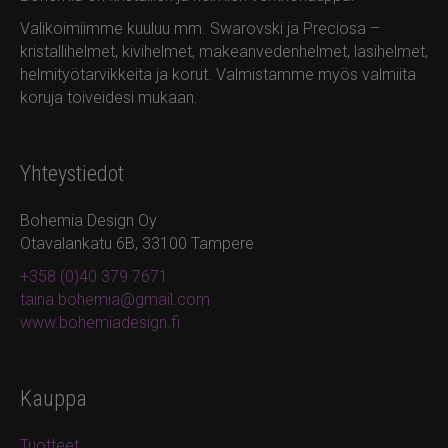
valinnat
valinnat
Valikoimiimme kuuluu mm. Swarovski ja Preciosa –
tuotteen
tuotteen
kristallihelmet, kivihelmet, makeanvedenhelmet, lasihelmet,
sivulla.
sivulla.
helmityötarvikkeita ja korut. Valmistamme myös valmiita
koruja toiveidesi mukaan.
Yhteystiedot
Bohemia Design Oy
Otavalankatu 6B, 33100 Tampere
+358 (0)40 379 7671
taina.bohemia@gmail.com
www.bohemiadesign.fi
Kauppa
Tuotteet