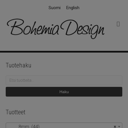
Suomi
English
V
a
l
i
k
k
o
Tuotehaku
Etsi:
Haku
Tuotteet
8mm (44)
×