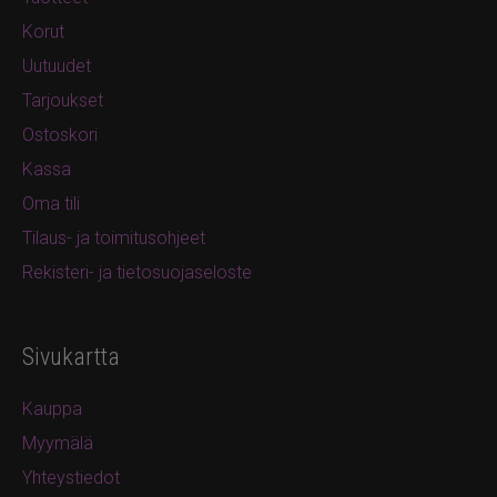
Korut
Uutuudet
Tarjoukset
Ostoskori
Kassa
Oma tili
Tilaus- ja toimitusohjeet
Rekisteri- ja tietosuojaseloste
Sivukartta
Kauppa
Myymälä
Yhteystiedot