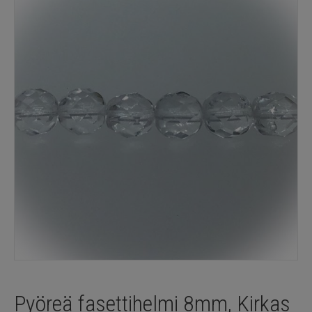
Pyöreä fasettihelmi 8mm, Kirkas