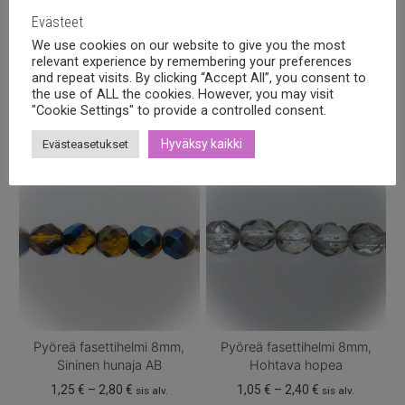
Evästeet
We use cookies on our website to give you the most
relevant experience by remembering your preferences
Tutustu myös
and repeat visits. By clicking “Accept All”, you consent to
the use of ALL the cookies. However, you may visit
"Cookie Settings" to provide a controlled consent.
Hyväksy kaikki
Evästeasetukset
Pyöreä fasettihelmi 8mm,
Pyöreä fasettihelmi 8mm,
Sininen hunaja AB
Hohtava hopea
Hintaluokka:
Hintaluokka:
1,25
€
–
2,80
€
1,05
€
–
2,40
€
sis alv.
sis alv.