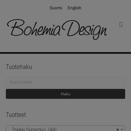
Suomi
English
V
a
l
i
k
k
o
Tuotehaku
Etsi:
Haku
Tuotteet
Tsekki Superduo (44)
×