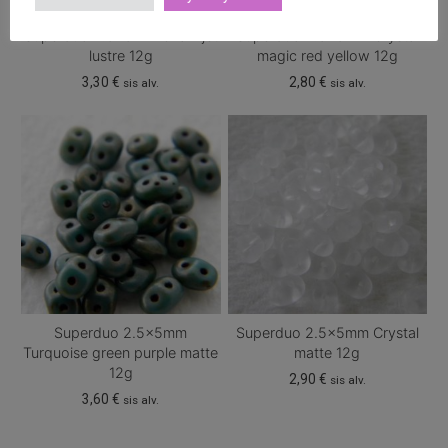
Superduo 2.5x5mm Chalk jet
Superduo 2.5x5mm Crystal
lustre 12g
magic red yellow 12g
3,30
€
2,80
€
sis alv.
sis alv.
Superduo 2.5x5mm
Superduo 2.5x5mm Crystal
Turquoise green purple matte
matte 12g
12g
2,90
€
sis alv.
3,60
€
sis alv.