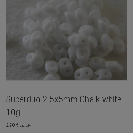
Superduo 2.5x5mm Chalk white
10g
2,90
€
sis alv.