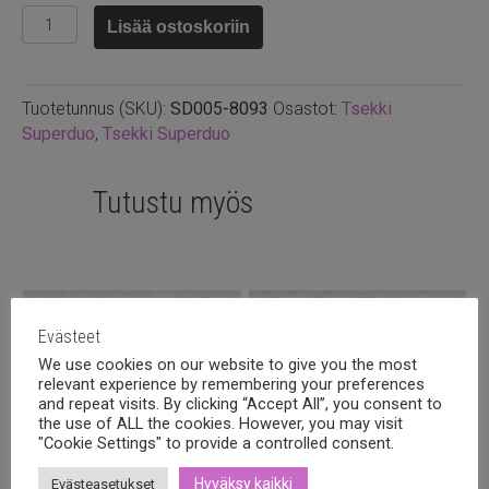
Superduo
Lisää ostoskoriin
2.5x5mm
Chalk
white
Tuotetunnus (SKU):
SD005-8093
Osastot:
Tsekki
10g
Superduo
,
Tsekki Superduo
määrä
Tutustu myös
Evästeet
We use cookies on our website to give you the most
relevant experience by remembering your preferences
and repeat visits. By clicking “Accept All”, you consent to
the use of ALL the cookies. However, you may visit
"Cookie Settings" to provide a controlled consent.
Hyväksy kaikki
Evästeasetukset