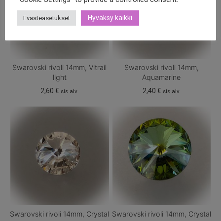
Hyväksy kaikki
Evästeasetukset
Swarovski rivoli 14mm, Vitrail
Swarovski rivoli 14mm,
light
Aquamarine
2,60
€
2,40
€
sis alv.
sis alv.
Swarovski rivoli 14mm, Crystal
Swarovski rivoli 14mm, Crystal