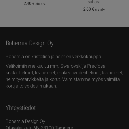
sahara
2,40
€
sis alv.
2,60
€
sis alv.
Bohemia Design Oy
Bohemia on kristallien ja helmien verkkokauppa.
Valikoimiimme kuuluu mm. Swarovski ja Preciosa –
kristallihelmet, kivihelmet, makeanvedenhelmet, lasihelmet,
helmityötarvikkeita ja korut. Valmistamme myös valmiita
koruja toiveidesi mukaan.
Yhteystiedot
Bohemia Design Oy
Otavalankatu 6B, 33100 Tampere