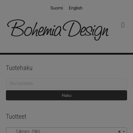
Suomi
English
V
a
l
i
k
k
o
Tuotehaku
Etsi:
Haku
Tuotteet
14mm (96)
×