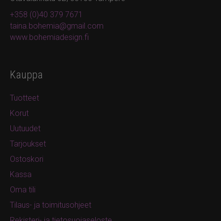
+358 (0)40 379 7671
taina.bohemia@gmail.com
www.bohemiadesign.fi
Kauppa
Tuotteet
Korut
Uutuudet
Tarjoukset
Ostoskori
Kassa
Oma tili
Tilaus- ja toimitusohjeet
Rekisteri- ja tietosuojaseloste