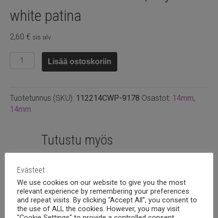
white patina
2,60
€
sis alv.
Swarovski
Lisää ostoskoriin
rivoli
14mm,
Crystal
Tuotetunnus (SKU):
112214CWP-9178
Osastot:
14mm
,
white
14mm
patina
määrä
Tutustu myös
Evästeet
We use cookies on our website to give you the most
relevant experience by remembering your preferences
and repeat visits. By clicking “Accept All”, you consent to
the use of ALL the cookies. However, you may visit
"Cookie Settings" to provide a controlled consent.