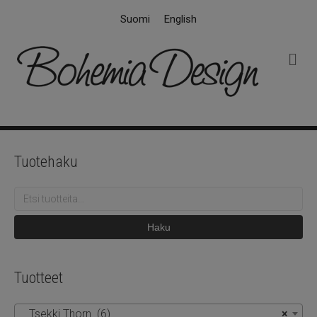
Suomi
English
V
a
l
i
k
k
o
Tuotehaku
Etsi:
Haku
Tuotteet
Tsekki Thorn (6)
×