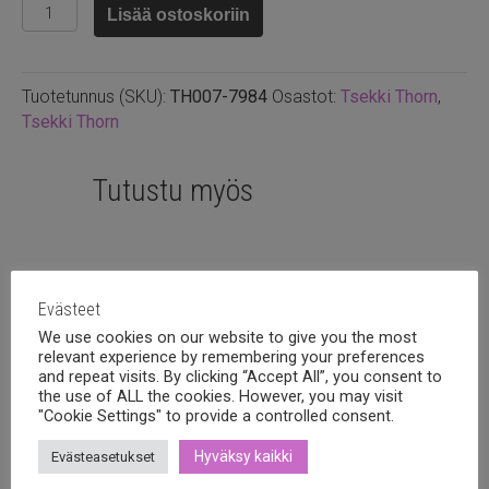
Thorn
Lisää ostoskoriin
5x16mm
Jet
määrä
Tuotetunnus (SKU):
TH007-7984
Osastot:
Tsekki Thorn
,
Tsekki Thorn
Tutustu myös
Evästeet
We use cookies on our website to give you the most
relevant experience by remembering your preferences
and repeat visits. By clicking “Accept All”, you consent to
the use of ALL the cookies. However, you may visit
"Cookie Settings" to provide a controlled consent.
Hyväksy kaikki
Evästeasetukset