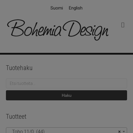
Suomi
English
V
a
l
i
k
k
o
Tuotehaku
Etsi:
Haku
Tuotteet
Toho 11/0 (44)
×