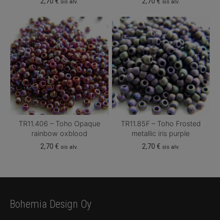
2,70
€
2,70
€
sis alv.
sis alv.
TR11.406 – Toho Opaque
TR11.85F – Toho Frosted
rainbow oxblood
metallic iris purple
2,70
€
2,70
€
sis alv.
sis alv.
Bohemia Design Oy