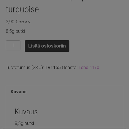
turquoise
2,90
€
sis alv.
8,5g putki
TR11.55
Lisää ostoskoriin
-
Toho
Opaque
Tuotetunnus (SKU):
TR1155
Osasto:
Toho 11/0
turquoise
määrä
Kuvaus
Kuvaus
8,5g putki