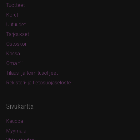
Tuotteet
Korut
Uutuudet
Tarjoukset
Ostoskori
Kassa
Oma tili
Tilaus- ja toimitusohjeet
Rekisteri- ja tietosuojaseloste
Sivukartta
Kauppa
Myymälä