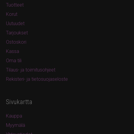
Tuotteet
Korut
Uutuudet
Tarjoukset
Ostoskori
Kassa
Oma tili
Tilaus- ja toimitusohjeet
Rekisteri- ja tietosuojaseloste
Sivukartta
Kauppa
Myymälä