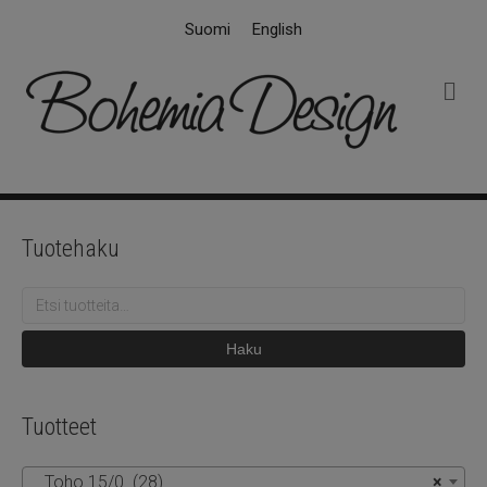
Suomi
English
V
a
l
i
k
k
o
Tuotehaku
Etsi:
Haku
Tuotteet
Toho 15/0 (28)
×