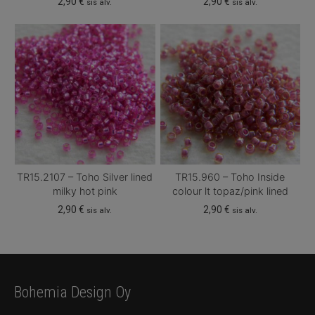
2,90
€
2,90
€
sis alv.
sis alv.
TR15.2107 – Toho Silver lined
TR15.960 – Toho Inside
milky hot pink
colour lt topaz/pink lined
2,90
€
2,90
€
sis alv.
sis alv.
Bohemia Design Oy