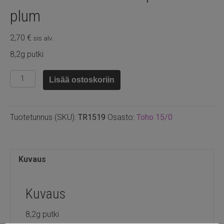
plum
2,70
€
sis alv.
8,2g putki
TR15.19
Lisää ostoskoriin
-
Toho
Transparent
Tuotetunnus (SKU):
TR1519
Osasto:
Toho 15/0
plum
määrä
Kuvaus
Kuvaus
8,2g putki