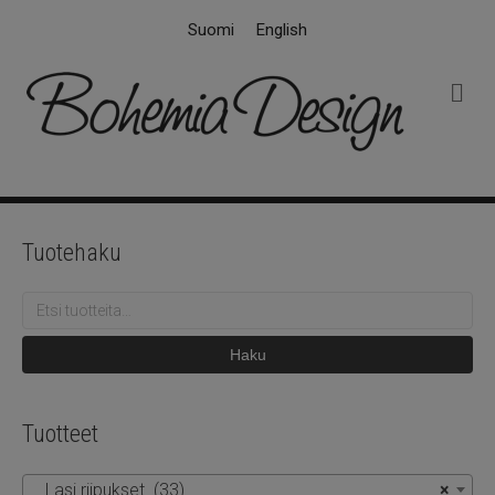
Suomi
English
V
a
l
i
k
k
o
Tuotehaku
Etsi:
Haku
Tuotteet
Lasi riipukset (33)
×