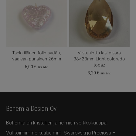
Tsekkiläinen folio sydän,
Viistehiottu lasi pisara
vaalean punainen 26mm
38x23mm Light colorado
topaz
5,00
€
sis alv.
3,20
€
sis alv.
Bohemia Design Oy
Bohemia on kristallien ja helmien verkkokauppa.
Valikoimiimme kuuluu mm. Swarovski ja Preciosa –