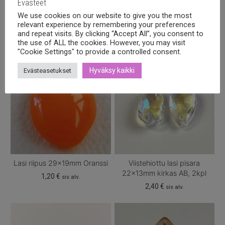
Evästeet
Tutustu myös
We use cookies on our website to give you the most
relevant experience by remembering your preferences
and repeat visits. By clicking “Accept All”, you consent to
the use of ALL the cookies. However, you may visit
"Cookie Settings" to provide a controlled consent.
Hyväksy kaikki
Evästeasetukset
Lasi riipus 29x19mm Oranssi
Viistehiottu lasi pisara
22x13mm kirkas AB, 2kpl
1,20
€
sis alv.
2,40
€
sis alv.