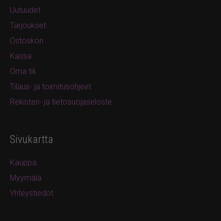
Uutuudet
Tarjoukset
Ostoskori
Kassa
Oma tili
Tilaus- ja toimitusohjeet
Rekisteri- ja tietosuojaseloste
Sivukartta
Kauppa
Myymälä
Yhteystiedot