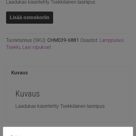
Laadukas käsintehty Tsekkiläinen lasiriipus
Tsekkiläinen
Lisää ostoskoriin
folio
sydän,
ruskea
Tuotetunnus (SKU):
CHM039-6881
Osastot:
Lamppulasi
26mm
Tsekki
,
Lasi riipukset
määrä
Kuvaus
Kuvaus
Laadukas käsintehty Tsekkiläinen lasiriipus