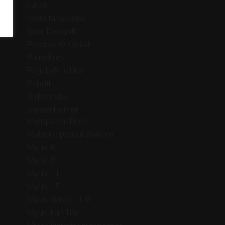
Lukot
Muita tarvikkeita
Nunn Design®
Preciosa® kristalli
Puuhelmet
Regaliz® nahka
Paljetit
Shibori silkki
Siemenhelmet
Kheops par Puca
Matsuno peanut 2x4mm
Miyuki 6
Miyuki 8
Miyuki 11
Miyuki 15
Miyuki delica 11/0
Miyuki half Tila