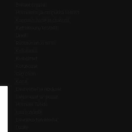
Brilliant crystal
Helmiäinen ja simpukka helmet
Kapussit, rivolit ja chatonit
Kattokruunu kristallit
Linkit
Ruostumaton teräs
Kellotaulut
Kivihelmet
Korunosat
Cup chain
Korut
Lasihelmet ja riipukset
Lahjarasiat ja- pussit
Helmiäis Tsekki
Lasi rondellit
Lasiriipus tarvikkeita
Lucite