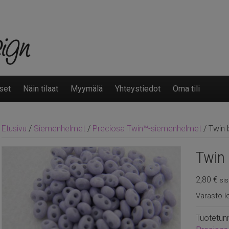
set
Näin tilaat
Myymälä
Yhteystiedot
Oma tili
Etusivu
/
Siemenhelmet
/
Preciosa Twin™-siemenhelmet
/ Twin 
Twin 
2,80
€
sis
Varasto l
Tuotetun