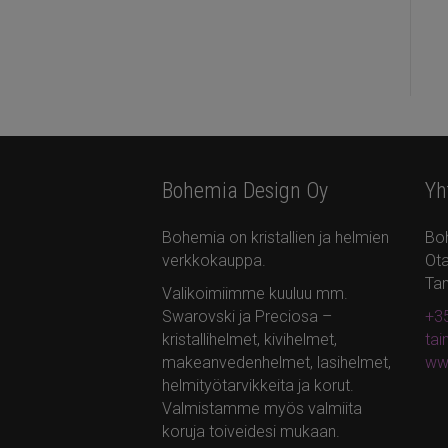
Bohemia Design Oy
Yh
Bohemia on kristallien ja helmien
Bo
verkkokauppa.
Ota
Ta
Valikoimiimme kuuluu mm.
Swarovski ja Preciosa –
+35
kristallihelmet, kivihelmet,
ta
makeanvedenhelmet, lasihelmet,
ww
helmityötarvikkeita ja korut.
Valmistamme myös valmiita
koruja toiveidesi mukaan.