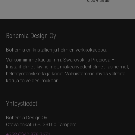
0,50
€
sis alv.
Bohemia Design Oy
Bohemia on kristallien ja helmien verkkokauppa.
Valikoimiimme kuuluu mm. Swarovski ja Preciosa –
kristallihelmet, kivihelmet, makeanvedenhelmet, lasihelmet,
helmityötarvikkeita ja korut. Valmistamme myös valmiita
koruja toiveidesi mukaan.
Yhteystiedot
Bohemia Design Oy
Otavalankatu 6B, 33100 Tampere
+358 (0)40 379 7671