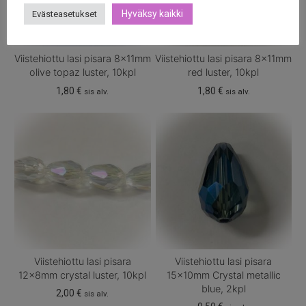
Hyväksy kaikki
Evästeasetukset
Viistehiottu lasi pisara 8x11mm
Viistehiottu lasi pisara 8x11mm
olive topaz luster, 10kpl
red luster, 10kpl
1,80
€
1,80
€
sis alv.
sis alv.
Viistehiottu lasi pisara
Viistehiottu lasi pisara
12x8mm crystal luster, 10kpl
15x10mm Crystal metallic
blue, 2kpl
2,00
€
sis alv.