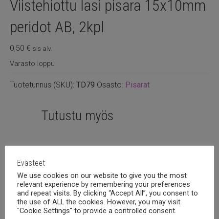
Viistehiottu lasi pisara 15x10mm
peridot AB, 2kpl
0,50
€
sis alv.
Varasto loppu
Tuotetunnus (SKU):
TD79
Osasto:
Pisarat
Tutustu myös
Evästeet
We use cookies on our website to give you the most
relevant experience by remembering your preferences
and repeat visits. By clicking “Accept All”, you consent to
the use of ALL the cookies. However, you may visit
"Cookie Settings" to provide a controlled consent.