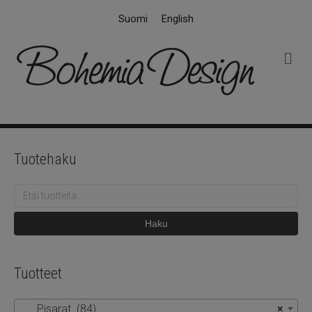
Suomi
English
V
a
l
i
k
k
o
Tuotehaku
Etsi:
Haku
Tuotteet
Pisarat (84)
×