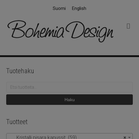
Suomi
English
V
a
l
i
k
k
o
Tuotehaku
Etsi:
Haku
Tuotteet
Kristalli pisara kapussit (59)
×