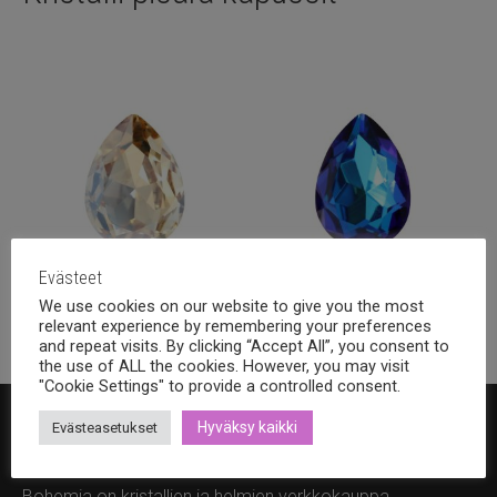
Evästeet
We use cookies on our website to give you the most
14x10mm
(30)
18x13mm
(44)
relevant experience by remembering your preferences
and repeat visits. By clicking “Accept All”, you consent to
the use of ALL the cookies. However, you may visit
"Cookie Settings" to provide a controlled consent.
Hyväksy kaikki
Evästeasetukset
Bohemia Design Oy
Bohemia on kristallien ja helmien verkkokauppa.