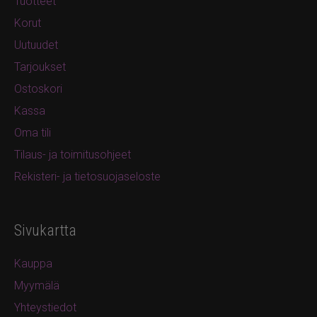
Tuotteet
Korut
Uutuudet
Tarjoukset
Ostoskori
Kassa
Oma tili
Tilaus- ja toimitusohjeet
Rekisteri- ja tietosuojaseloste
Sivukartta
Kauppa
Myymälä
Yhteystiedot