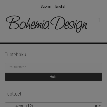
Suomi
English
V
a
l
i
k
k
o
Tuotehaku
Etsi:
Haku
Tuotteet
4mm (12)
×