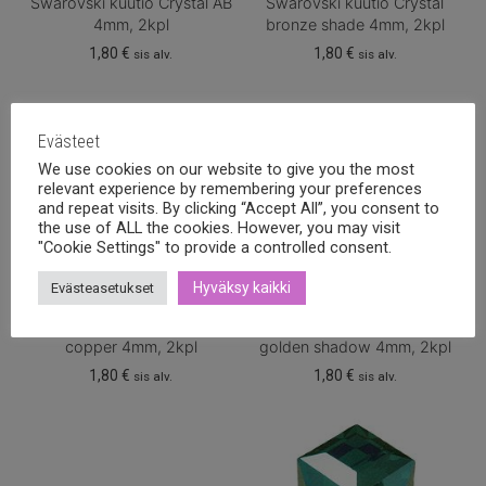
Swarovski kuutio Crystal AB
Swarovski kuutio Crystal
4mm, 2kpl
bronze shade 4mm, 2kpl
1,80
€
1,80
€
sis alv.
sis alv.
Evästeet
We use cookies on our website to give you the most
relevant experience by remembering your preferences
and repeat visits. By clicking “Accept All”, you consent to
the use of ALL the cookies. However, you may visit
"Cookie Settings" to provide a controlled consent.
Hyväksy kaikki
Evästeasetukset
Swarovski kuutio Crystal
Swarovski kuutio Crystal
copper 4mm, 2kpl
golden shadow 4mm, 2kpl
1,80
€
1,80
€
sis alv.
sis alv.