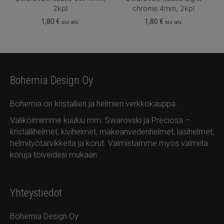
2kpl
chrome 4mm, 2kpl
1,80
€
1,80
€
sis alv.
sis alv.
Bohemia Design Oy
Bohemia on kristallien ja helmien verkkokauppa.
Valikoimiimme kuuluu mm. Swarovski ja Preciosa –
kristallihelmet, kivihelmet, makeanvedenhelmet, lasihelmet,
helmityötarvikkeita ja korut. Valmistamme myös valmiita
koruja toiveidesi mukaan.
Yhteystiedot
Bohemia Design Oy