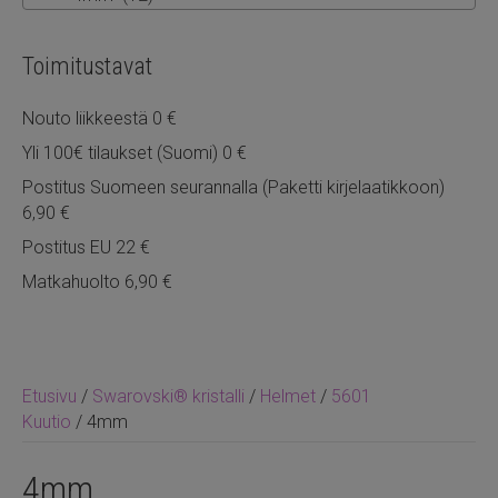
Toimitustavat
Nouto liikkeestä 0 €
Yli 100€ tilaukset (Suomi) 0 €
Postitus Suomeen seurannalla (Paketti kirjelaatikkoon)
6,90 €
Postitus EU 22 €
Matkahuolto 6,90 €
Etusivu
/
Swarovski® kristalli
/
Helmet
/
5601
Kuutio
/ 4mm
4mm