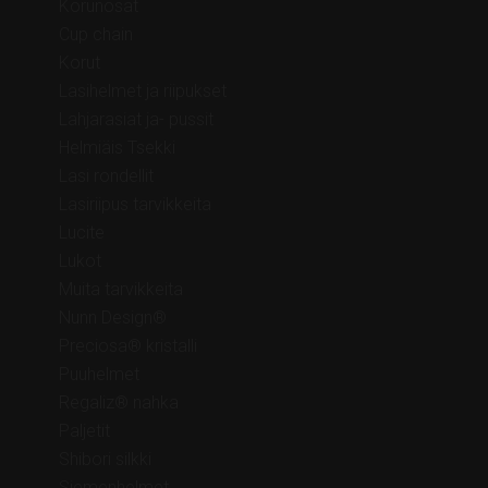
Korunosat
Cup chain
Korut
Lasihelmet ja riipukset
Lahjarasiat ja- pussit
Helmiäis Tsekki
Lasi rondellit
Lasiriipus tarvikkeita
Lucite
Lukot
Muita tarvikkeita
Nunn Design®
Preciosa® kristalli
Puuhelmet
Regaliz® nahka
Paljetit
Shibori silkki
Siemenhelmet