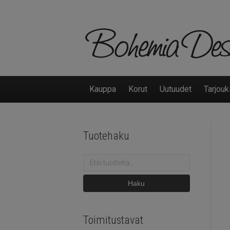
Kauppa
Korut
Uutuudet
Tarjouk
Tuotehaku
Etsi:
Haku
Toimitustavat