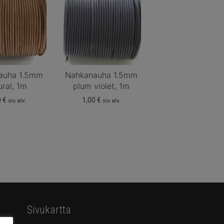
auha 1.5mm
Nahkanauha 1.5mm
ural, 1m
plum violet, 1m
0
€
1,00
€
sis alv.
sis alv.
Sivukartta