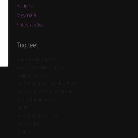
Kauppa
Myymälä
Yhteystiedot
Tuotteet
Kukkaron kehykset
Aurea kristalli riipukset
Brilliant crystal
Helmiäinen ja simpukka helmet
Kapussit, rivolit ja chatonit
Kattokruunu kristallit
Linkit
Ruostumaton teräs
Kellotaulut
Kivihelmet