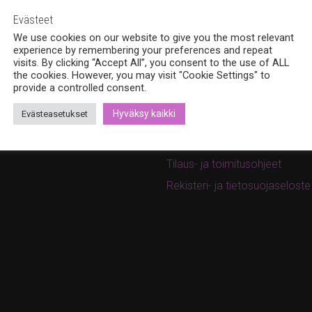
hemia Design Oy
Tuotteet
Evästeet
valankatu 6B, 33100
Korut
We use cookies on our website to give you the most relevant
mpere
experience by remembering your preferences and repeat
Uutuudet
visits. By clicking “Accept All”, you consent to the use of ALL
8 (0)40 379 7671
the cookies. However, you may visit "Cookie Settings" to
Tarjoukset
ina.bohemia@gmail.com
provide a controlled consent.
Ostoskori
w.bohemiadesign.fi
Hyväksy kaikki
Evästeasetukset
Kassa
Oma tili
Tilaus- ja toimitusohjeet
Rekisteri- ja tietosuojaseloste