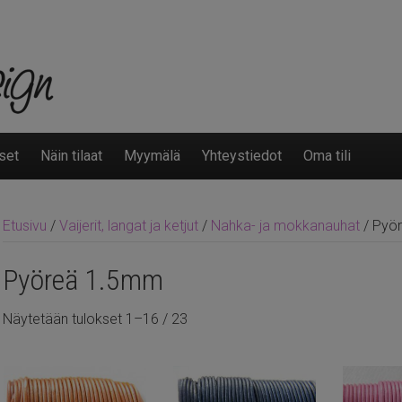
set
Näin tilaat
Myymälä
Yhteystiedot
Oma tili
Etusivu
/
Vaijerit, langat ja ketjut
/
Nahka- ja mokkanauhat
/ Pyö
Pyöreä 1.5mm
Näytetään tulokset 1–16 / 23