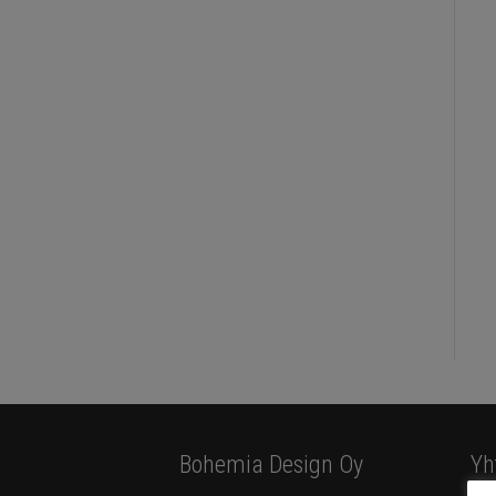
Bohemia Design Oy
Yh