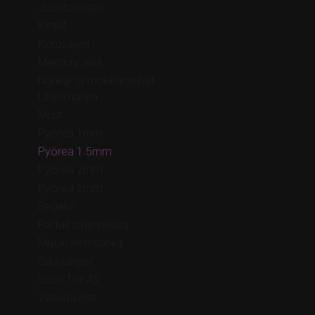
Joustolangat
Ketjut
Koruvaijeri
Memory wire
Nahka- ja mokkanauhat
Litteä nahka
Muut
Pyöreä 1mm
Pyöreä 1.5mm
Pyöreä 2mm
Pyöreä 3mm
Regaliz
Rattail satiininauha
Miyuki helmilanka
Silkkilangat
SLon Tex 45
Vahanauhat