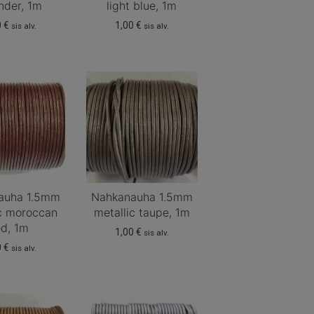
nder, 1m
light blue, 1m
0
€
1,00
€
sis alv.
sis alv.
auha 1.5mm
Nahkanauha 1.5mm
ic moroccan
metallic taupe, 1m
ed, 1m
1,00
€
sis alv.
0
€
sis alv.