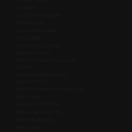
Soutache
South Sea shell pearls
Sterlinghopea
Swarovski® kristalli
TierraCast®
Vaijerit, langat ja ketjut
Basic pure lanka
Nymo- helmilanka B, paksuus
0,2mm
Linhasita Brazilian waxed
polyester cord
Knot It Brazilian waxed poly cord
Artistic wire
Beadsmith Craft Wire
Chinese knotting cord
FireLine® ja siima
French wire