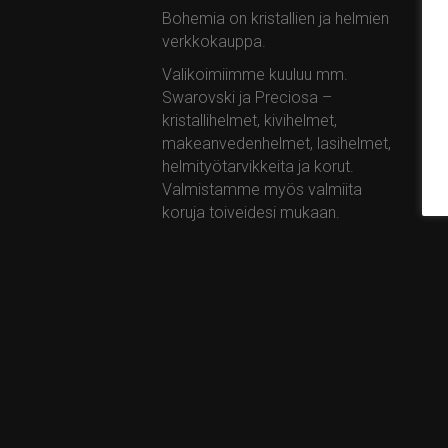
Bohemia on kristallien ja helmien
Bo
verkkokauppa.
Ota
Ta
Valikoimiimme kuuluu mm.
Swarovski ja Preciosa –
+35
kristallihelmet, kivihelmet,
ta
makeanvedenhelmet, lasihelmet,
ww
helmityötarvikkeita ja korut.
Valmistamme myös valmiita
koruja toiveidesi mukaan.