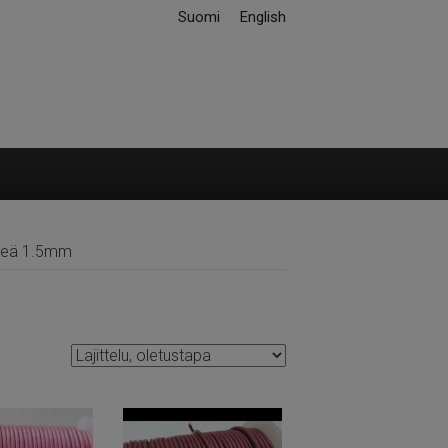
Suomi
English
reä 1.5mm