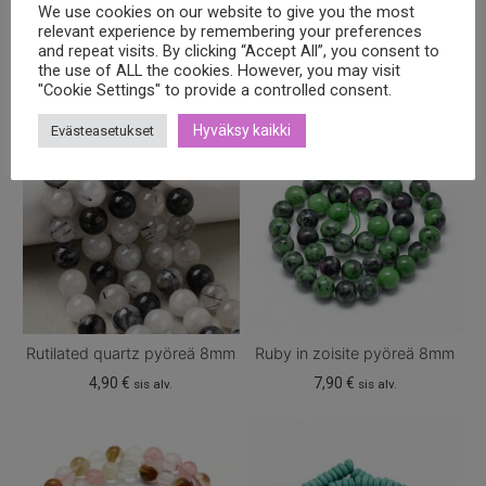
We use cookies on our website to give you the most
Tutustu myös
relevant experience by remembering your preferences
and repeat visits. By clicking “Accept All”, you consent to
the use of ALL the cookies. However, you may visit
"Cookie Settings" to provide a controlled consent.
Hyväksy kaikki
Evästeasetukset
Rutilated quartz pyöreä 8mm
Ruby in zoisite pyöreä 8mm
4,90
€
7,90
€
sis alv.
sis alv.