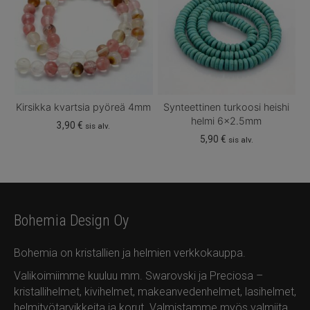
Kirsikka kvartsia pyöreä 4mm
Synteettinen turkoosi heishi
helmi 6×2.5mm
3,90
€
sis alv.
5,90
€
sis alv.
Bohemia Design Oy
Bohemia on kristallien ja helmien verkkokauppa.
Valikoimiimme kuuluu mm. Swarovski ja Preciosa –
kristallihelmet, kivihelmet, makeanvedenhelmet, lasihelmet,
helmityötarvikkeita ja korut. Valmistamme myös valmiita