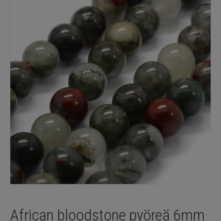
African bloodstone pyöreä 6mm