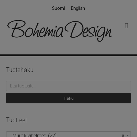
Suomi
English
V
a
l
i
k
k
o
Tuotehaku
Etsi:
Haku
Tuotteet
Muut kivihelmet (22)
×