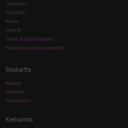
Tarjoukset
Ostoskori
Kassa
Oma tili
Tilaus- ja toimitusohjeet
Rekisteri- ja tietosuojaseloste
Sivukartta
Kauppa
Myymälä
Yhteystiedot
Kielivalinta