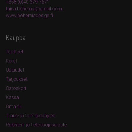
+358 (0)40 379 7671
taina.bohemia@gmail.com
www.bohemiadesign.fi
Kauppa
Tuotteet
Korut
Uutuudet
Tarjoukset
Ostoskori
Kassa
Oma tili
Tilaus- ja toimitusohjeet
Rekisteri- ja tietosuojaseloste