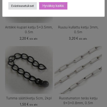
Hyväksy kaikki
Evästeasetukset
Antiikki kupari ketju 5×3.5mm,
Ruusu kullattu ketju 3mm,
0.5m
0.5m
2,20
€
3,20
€
sis alv.
sis alv.
Tumma säätöketju 5cm, 2kpl
Ruostumaton teräs ketju
9x3x0.8mm, 0.5m
1,50
€
sis alv.