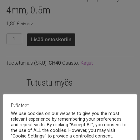
4mm, 0.5m
1,80
€
sis alv.
Alumiini
Lisää ostoskoriin
vaalea
kulta
papuketju
Tuotetunnus (SKU):
CH40
Osasto:
Ketjut
4mm,
0.5m
määrä
Tutustu myös
Evästeet
We use cookies on our website to give you the most
relevant experience by remembering your preferences
and repeat visits. By clicking “Accept All”, you consent to
the use of ALL the cookies. However, you may visit
"Cookie Settings" to provide a controlled consent.