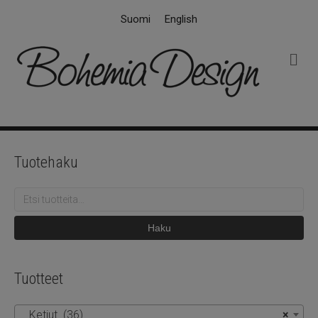
Suomi
English
V
a
l
i
k
k
o
Tuotehaku
Etsi:
Haku
Tuotteet
Ketjut (36)
×