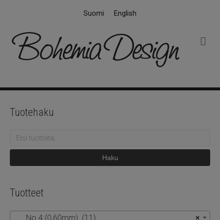
Suomi
English
V
a
l
i
k
k
o
Tuotehaku
Etsi:
Haku
Tuotteet
No 4 (0,60mm) (11)
×