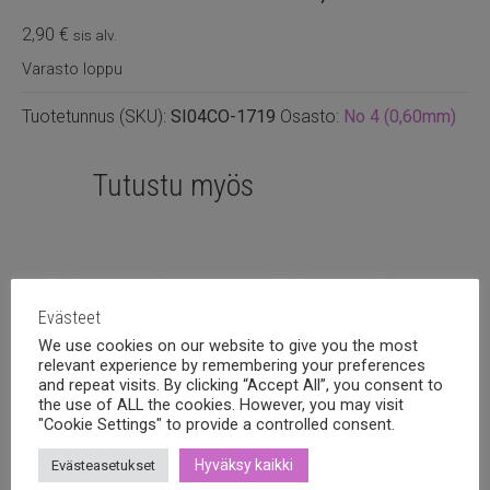
2,90
€
sis alv.
Varasto loppu
Tuotetunnus (SKU):
SI04CO-1719
Osasto:
No 4 (0,60mm)
Tutustu myös
Evästeet
We use cookies on our website to give you the most
relevant experience by remembering your preferences
and repeat visits. By clicking “Accept All”, you consent to
the use of ALL the cookies. However, you may visit
"Cookie Settings" to provide a controlled consent.
Hyväksy kaikki
Evästeasetukset