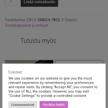
Lisää ostoskoriin
7mm
välirengas
1mm
Tuotetunnus (SKU):
GM054-7852-1
Osasto:
vahvuus,
Vastakappaleet ja renkaat
50kpl
määrä
Tutustu myös
Evästeet
We use cookies on our website to give you the most
relevant experience by remembering your preferences
and repeat visits. By clicking “Accept All”, you consent to
the use of ALL the cookies. However, you may visit
"Cookie Settings" to provide a controlled consent.
Hyväksy kaikki
Evästeasetukset