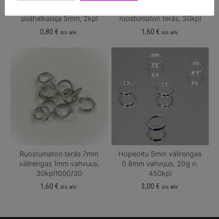
Ruostumaton teräs välirengas
Tuplarengas 6mm
sisähalkaisija 5mm, 2kpl
ruostumaton teräs, 30kpl
0,80
€
1,60
€
sis alv.
sis alv.
Ruostumaton teräs 7mm
Hopeoitu 5mm välirengas
välirengas 1mm vahvuus,
0.8mm vahvuus, 20g n.
30kpl1000/30
450kpl
1,60
€
3,00
€
sis alv.
sis alv.