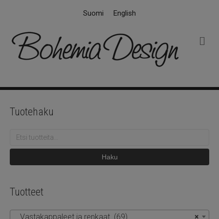
Suomi
English
V
a
l
i
k
k
o
Tuotehaku
Etsi:
Haku
Tuotteet
Vastakappaleet ja renkaat (69)
×