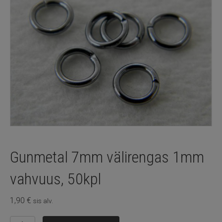
Gunmetal 7mm välirengas 1mm
vahvuus, 50kpl
1,90
€
sis alv.
Gunmetal