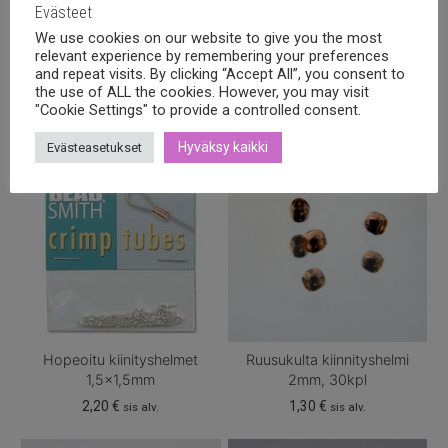
Evästeet
We use cookies on our website to give you the most
Tutustu myös
relevant experience by remembering your preferences
and repeat visits. By clicking “Accept All”, you consent to
the use of ALL the cookies. However, you may visit
"Cookie Settings" to provide a controlled consent.
Hyväksy kaikki
Evästeasetukset
Hopeoitu kiinityshelmet
Ruusukulta kiinnityshelmi
1,5×1,5mm
2mm, 30kpl
2,20
€
1,30
€
sis alv.
sis alv.