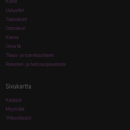
Korut
Uutuudet
Tarjoukset
Ostoskori
Kassa
Oma tili
Tilaus- ja toimitusohjeet
Rekisteri- ja tietosuojaseloste
Sivukartta
Kauppa
Myymälä
Yhteystiedot