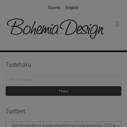
Suomi
English
V
a
l
i
k
k
o
Tuotehaku
Etsi:
Haku
Tuotteet
Kiinnityshelmet, päällyshelmet ja vaijerinsuojat (27)
×