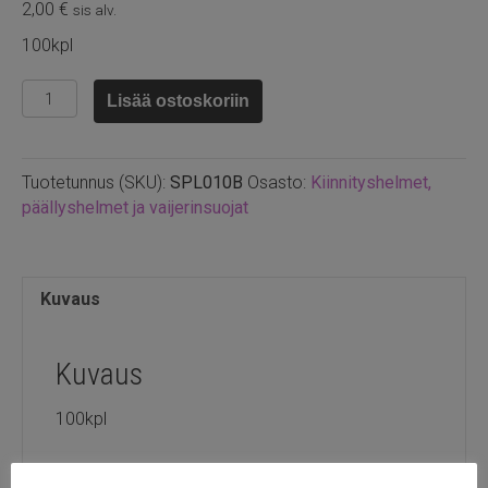
2,00
€
sis alv.
100kpl
Hopeoitu
Lisää ostoskoriin
kiinityshelmet
2x2mm
määrä
Tuotetunnus (SKU):
SPL010B
Osasto:
Kiinnityshelmet,
päällyshelmet ja vaijerinsuojat
Kuvaus
Kuvaus
100kpl