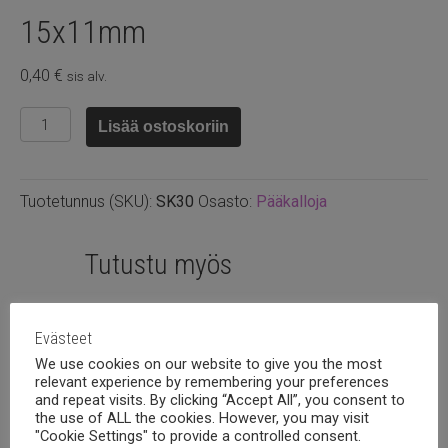
15x11mm
0,40
€
sis alv.
Howliitti
Lisää ostoskoriin
norsu
turkoosi
15x11mm
Tuotetunnus (SKU):
SK30
Osasto:
Pääkalloja
määrä
Tutustu myös
Evästeet
We use cookies on our website to give you the most
relevant experience by remembering your preferences
and repeat visits. By clicking “Accept All”, you consent to
the use of ALL the cookies. However, you may visit
"Cookie Settings" to provide a controlled consent.