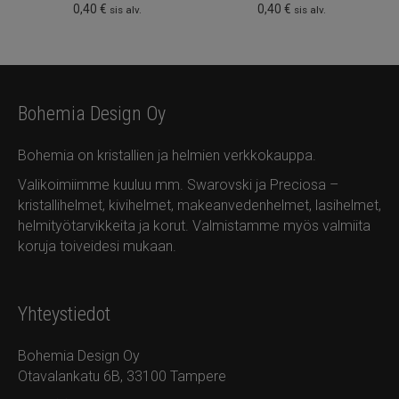
0,40
€
0,40
€
sis alv.
sis alv.
Bohemia Design Oy
Bohemia on kristallien ja helmien verkkokauppa.
Valikoimiimme kuuluu mm. Swarovski ja Preciosa –
kristallihelmet, kivihelmet, makeanvedenhelmet, lasihelmet,
helmityötarvikkeita ja korut. Valmistamme myös valmiita
koruja toiveidesi mukaan.
Yhteystiedot
Bohemia Design Oy
Otavalankatu 6B, 33100 Tampere