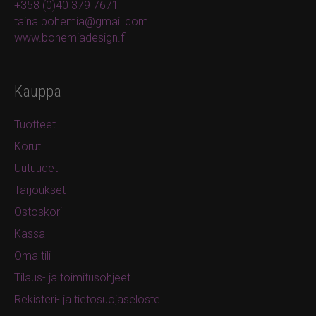
+358 (0)40 379 7671
taina.bohemia@gmail.com
www.bohemiadesign.fi
Kauppa
Tuotteet
Korut
Uutuudet
Tarjoukset
Ostoskori
Kassa
Oma tili
Tilaus- ja toimitusohjeet
Rekisteri- ja tietosuojaseloste