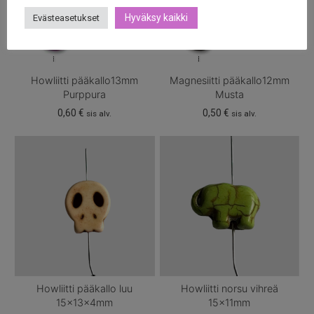
Hyväksy kaikki
Evästeasetukset
Howliitti pääkallo13mm
Magnesiitti pääkallo12mm
Purppura
Musta
0,60
€
0,50
€
sis alv.
sis alv.
Howliitti pääkallo luu
Howliitti norsu vihreä
15x13x4mm
15x11mm