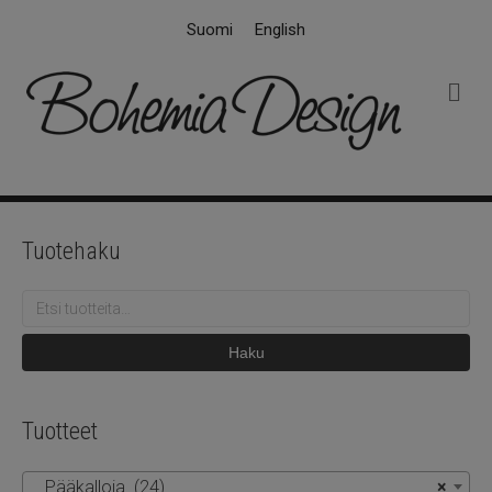
Suomi
English
V
a
l
i
k
k
o
Tuotehaku
Etsi:
Haku
Tuotteet
Pääkalloja (24)
×