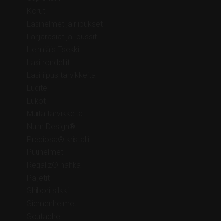
Korut
Lasihelmet ja riipukset
Lahjarasiat ja- pussit
Helmiäis Tsekki
Lasi rondellit
Lasiriipus tarvikkeita
Lucite
Lukot
Muita tarvikkeita
Nunn Design®
Preciosa® kristalli
Puuhelmet
Regaliz® nahka
Paljetit
Shibori silkki
Siemenhelmet
Soutache