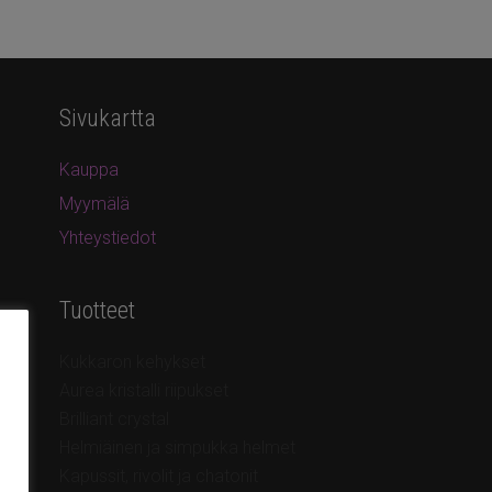
Sivukartta
Kauppa
Myymälä
Yhteystiedot
Tuotteet
Kukkaron kehykset
Aurea kristalli riipukset
Brilliant crystal
Helmiäinen ja simpukka helmet
Kapussit, rivolit ja chatonit