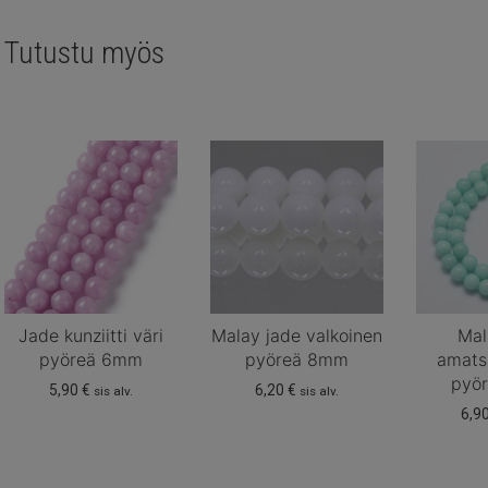
Tutustu myös
Jade kunziitti väri
Malay jade valkoinen
Mal
pyöreä 6mm
pyöreä 8mm
amatso
pyö
5,90
€
6,20
€
sis alv.
sis alv.
6,9