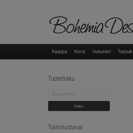
Kauppa
Korut
Uutuudet
Tarjouk
Tuotehaku
Etsi:
Haku
Toimitustavat