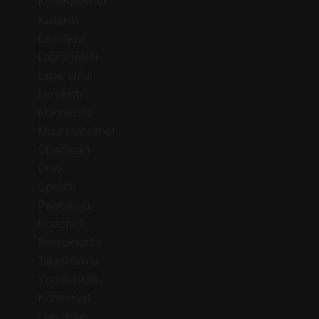
Kivisiruhelmet
Kultakivi
Laavakivi
Labradoriitti
Lapis lazuli
Larvikiitti
Magnesiitti
Muut kivihelmet
Obsidiaani
Onyx
Opaliitti
Pääkalloja
Rodoniitti
Ruusukvartsi
Tiikerinsilmä
Vuorikristalli
Korunosat
Cup chain