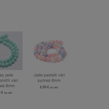
ay jade
Jade pastelli väri
niitti väri
pyöreä 8mm
reä 8mm
6,90
€
sis alv.
0
€
sis alv.