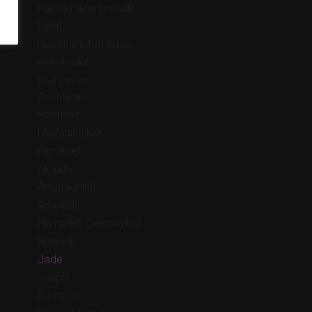
Kattokruunu kristallit
Linkit
Ruostumaton teräs
Kellotaulut
Kivihelmet
Aventuriini
Kapussit
Maifaniitti kivi
Riipukset
Akaatti
Amatsoniitti
Ametisti
Hematiitti (hemalyke)
Howliitti
Jade
Jaspis
Karneoli