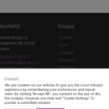
teystiedot
Kauppa
hemia Design Oy
Tuotteet
valankatu 6B, 33100
Korut
mpere
Uutuudet
8 (0)40 379 7671
Tarjoukset
ina.bohemia@gmail.com
Ostoskori
w.bohemiadesign.fi
Kassa
Evästeet
Oma tili
We use cookies on our website to give you the most relevant
experience by remembering your preferences and repeat
Tilaus- ja toimitusohjeet
visits. By clicking “Accept All”, you consent to the use of ALL
Rekisteri- ja tietosuojaseloste
the cookies. However, you may visit "Cookie Settings" to
provide a controlled consent.