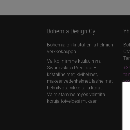
Bohemia Design Oy
Yh
Bohemia on kristallien ja helmien
Bo
verkkokauppa.
Ota
Ta
Valikoimiimme kuuluu mm.
Swarovski ja Preciosa –
+35
kristallihelmet, kivihelmet,
ta
makeanvedenhelmet, lasihelmet,
ww
helmityötarvikkeita ja korut.
Valmistamme myös valmiita
koruja toiveidesi mukaan.