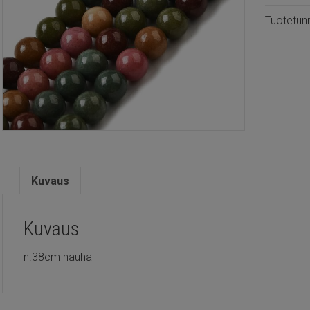
määrä
Tuotetun
Kuvaus
Kuvaus
n.38cm nauha