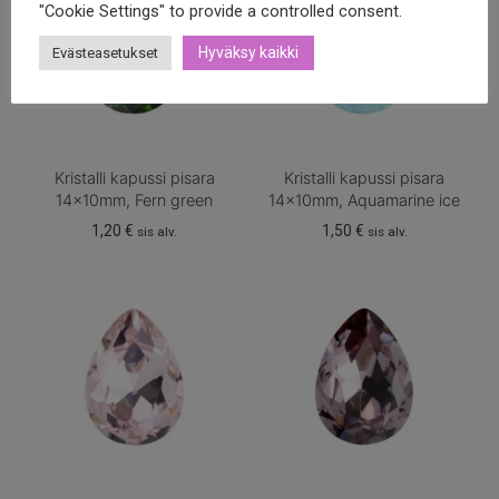
"Cookie Settings" to provide a controlled consent.
Hyväksy kaikki
Evästeasetukset
Kristalli kapussi pisara
Kristalli kapussi pisara
14x10mm, Fern green
14x10mm, Aquamarine ice
1,20
€
1,50
€
sis alv.
sis alv.