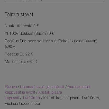
Toimitustavat
Nouto liikkeestä 0 €
Yli 100€ tilaukset (Suomi) 0 €
Postitus Suomeen seurannalla (Paketti kirjelaatikkoon)
6,90 €
Postitus EU 22 €
Matkahuolto 6,90 €
Etusivu
/
Kapussit, rivolit ja chatonit
/
Aurea kristalli
kappussit ja rivolit
/
Kristalli pisara
kapussit
/
14x10mm
/ Kristalli kapussi pisara 14x10mm,
Fuchsia lacquer neon