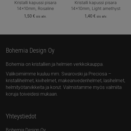
Kristalli kapussi pisara
Kristalli kapussi pisara
14x10mm, Rosaline
14x10mm, Light amethyst
1,50
€
1,40
€
sis alv.
sis alv.
Bohemia Design Oy
Bohemia on kristallien ja helmien verkkokauppa.
Valikoimiimme kuuluu mm. Swarovski ja Preciosa –
kristallihelmet, kivihelmet, makeanvedenhelmet, lasihelmet,
helmityötarvikkeita ja korut. Valmistamme myös valmiita
koruja toiveidesi mukaan.
Yhteystiedot
Bohemia Design Oy