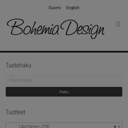
Suomi
English
V
a
l
i
k
k
o
Tuotehaku
Etsi:
Haku
Tuotteet
14x10mm (29)
×