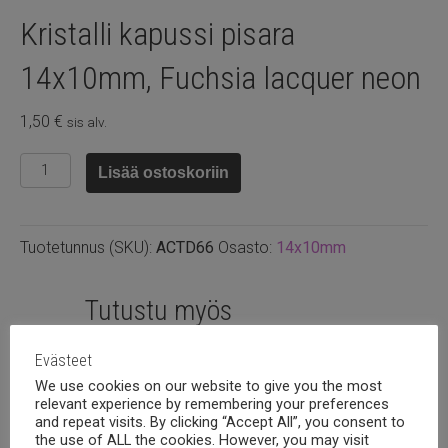
Kristalli kapussi pisara
14x10mm, Fuchsia lacquer neon
1,50
€
sis alv.
Kristalli
Lisää ostoskoriin
kapussi
pisara
14x10mm,
Tuotetunnus (SKU):
ACTD66
Osasto:
14x10mm
Fuchsia
lacquer
neon
Tutustu myös
määrä
Evästeet
We use cookies on our website to give you the most
relevant experience by remembering your preferences
and repeat visits. By clicking “Accept All”, you consent to
the use of ALL the cookies. However, you may visit