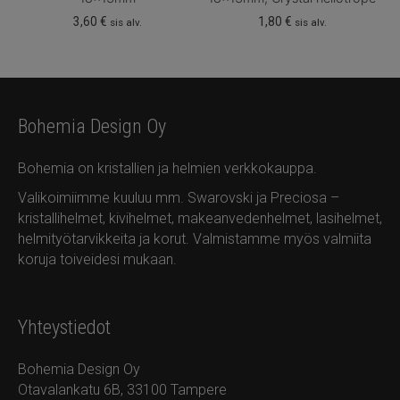
3,60
€
1,80
€
sis alv.
sis alv.
Bohemia Design Oy
Bohemia on kristallien ja helmien verkkokauppa.
Valikoimiimme kuuluu mm. Swarovski ja Preciosa –
kristallihelmet, kivihelmet, makeanvedenhelmet, lasihelmet,
helmityötarvikkeita ja korut. Valmistamme myös valmiita
koruja toiveidesi mukaan.
Yhteystiedot
Bohemia Design Oy
Otavalankatu 6B, 33100 Tampere