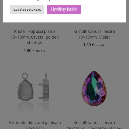
Hyväksy kaikki
Evästeasetukset
Kristalli kapussi pisara
Kristalli kapussi pisara
18x13mm, Crystal golden
18x13mm, Violet
shadow
1,80
€
sis alv.
1,80
€
sis alv.
Hopeoitu riipuspohja pisara
Kristalli kapussi pisara
18x13mm
18x13mm, Crystal heliotrope