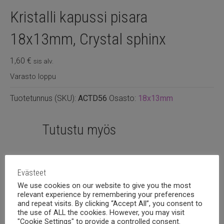
Kristalli kapussi pisara
18x13mm, Crystal sphinx
1,60
€
sis alv.
Varasto loppu
Tuotetunnus (SKU):
ACTD56
Osasto:
18x13mm
Tutustu myös
Evästeet
We use cookies on our website to give you the most
relevant experience by remembering your preferences
and repeat visits. By clicking “Accept All”, you consent to
the use of ALL the cookies. However, you may visit
"Cookie Settings" to provide a controlled consent.