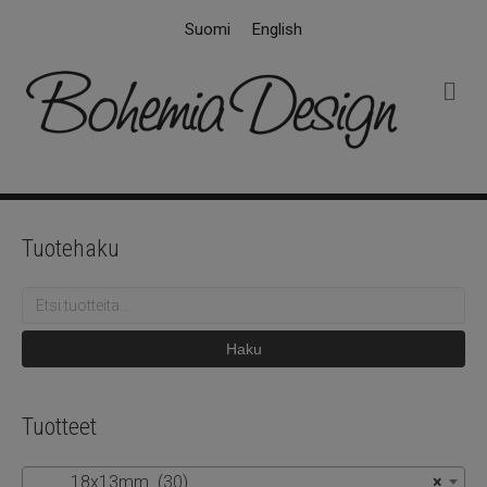
Suomi
English
V
a
l
i
k
k
o
Tuotehaku
Etsi:
Haku
Tuotteet
18x13mm (30)
×