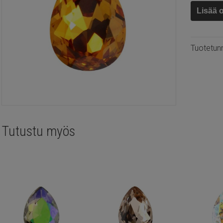
Kristalli
Lisää 
kapussi
pisara
18x13m
Tuotetun
Sunflow
määrä
Tutustu myös