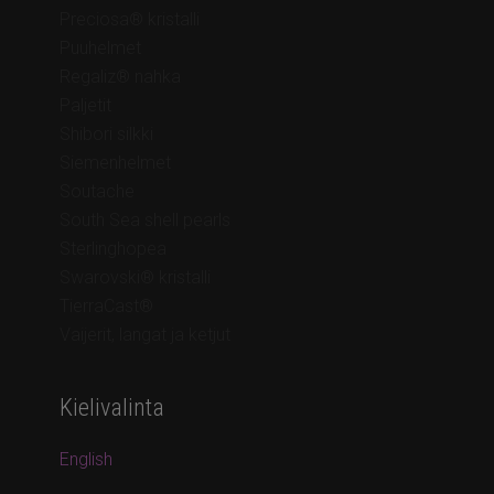
Preciosa® kristalli
Puuhelmet
Regaliz® nahka
Paljetit
Shibori silkki
Siemenhelmet
Soutache
South Sea shell pearls
Sterlinghopea
Swarovski® kristalli
TierraCast®
Vaijerit, langat ja ketjut
Kielivalinta
English