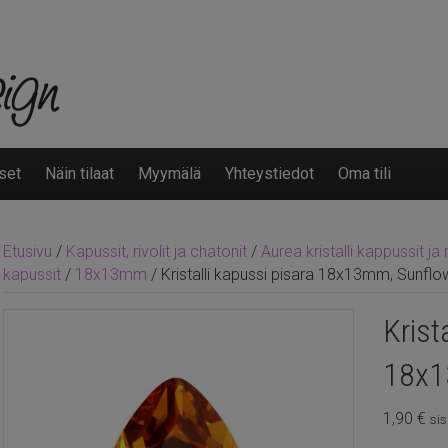
set
Näin tilaat
Myymälä
Yhteystiedot
Oma tili
Etusivu
/
Kapussit, rivolit ja chatonit
/
Aurea kristalli kappussit ja r
kapussit
/
18x13mm
/ Kristalli kapussi pisara 18x13mm, Sunflo
Krist
18x1
1,90
€
sis