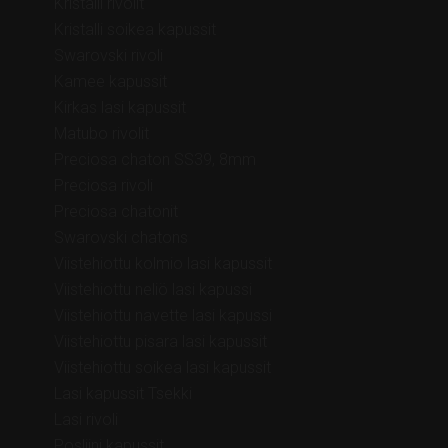
Kristalli rivolit
Kristalli soikea kapussit
Swarovski rivoli
Kamee kapussit
Kirkas lasi kapussit
Matubo rivolit
Preciosa chaton SS39, 8mm
Preciosa rivoli
Preciosa chatonit
Swarovski chatons
Viistehiottu kolmio lasi kapussit
Viistehiottu neliö lasi kapussi
Viistehiottu navette lasi kapussi
Viistehiottu pisara lasi kapussit
Viistehiottu soikea lasi kapussit
Lasi kapussit Tsekki
Lasi rivoli
Posliini kapussit