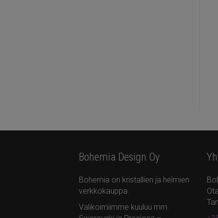
Bohemia Design Oy
Yh
Bohemia on kristallien ja helmien
Bo
verkkokauppa.
Ota
Ta
Valikoimiimme kuuluu mm.