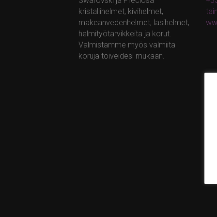
Swarovski ja Preciosa –
+35
kristallihelmet, kivihelmet,
ta
makeanvedenhelmet, lasihelmet,
ww
helmityötarvikkeita ja korut.
Valmistamme myös valmiita
koruja toiveidesi mukaan.