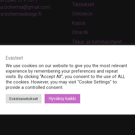
8 (0)40 379 7671
Tarjoukset
ina.bohemia@gmail.com
Ostoskori
w.bohemiadesign.fi
Kassa
Oma tili
Tilaus- ja toimitusohjeet
Rekisteri- ja tietosuojaseloste
Evästeet
We use cookies on our website to give you the most relevant
experience by remembering your preferences and repeat
visits. By clicking “Accept All”, you consent to the use of ALL
the cookies. However, you may visit "Cookie Settings" to
provide a controlled consent.
Hyväksy kaikki
Evästeasetukset