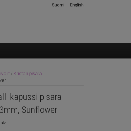
Suomi
English
ivolit
/
Kristalli pisara
wer
alli kapussi pisara
3mm, Sunflower
 alv.