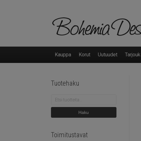
Kauppa
Korut
Uutuudet
Tarjouk
Tuotehaku
Etsi:
Haku
Toimitustavat