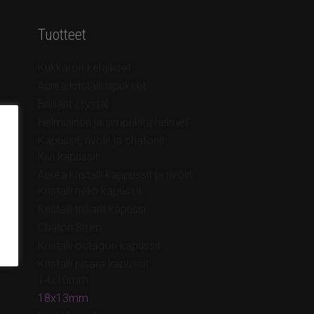
Tuotteet
Kukkaron kehykset
Aurea kristalli riipukset
Brilliant crystal
Helmiäinen ja simpukka helmet
Kapussit, rivolit ja chatonit
Kivi kapussit
Aurea kristalli kappussit ja rivolit
Kristalli neliö kapussit
Kristalli trilliant kapussi
Chaton 8mm
Kristalli octagon kapussit
Kristalli pisara kapussit
14x10mm
18x13mm