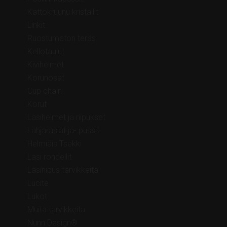
Kattokruunu kristallit
Linkit
Ruostumaton teräs
Kellotaulut
Kivihelmet
Korunosat
Cup chain
Korut
Lasihelmet ja riipukset
Lahjarasiat ja- pussit
Helmiäis Tsekki
Lasi rondellit
Lasiriipus tarvikkeita
Lucite
Lukot
Muita tarvikkeita
Nunn Design®