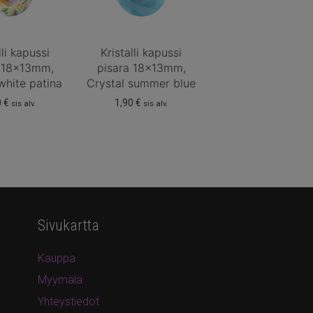
lli kapussi
Kristalli kapussi
a 18x13mm,
pisara 18x13mm,
white patina
Crystal summer blue
0
€
1,90
€
sis alv.
sis alv.
Sivukartta
Kauppa
Myymälä
Yhteystiedot