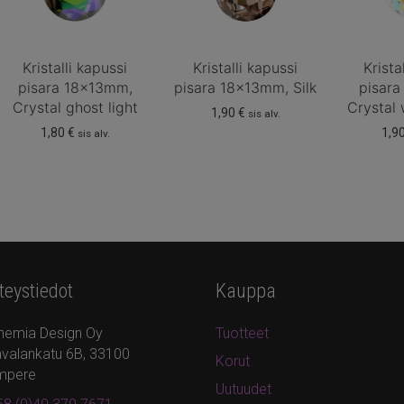
Kristalli kapussi
Kristalli kapussi
Krista
pisara 18x13mm,
pisara 18x13mm, Silk
pisar
Crystal ghost light
Crystal 
1,90
€
sis alv.
1,80
€
1,9
sis alv.
teystiedot
Kauppa
hemia Design Oy
Tuotteet
valankatu 6B, 33100
Korut
mpere
Uutuudet