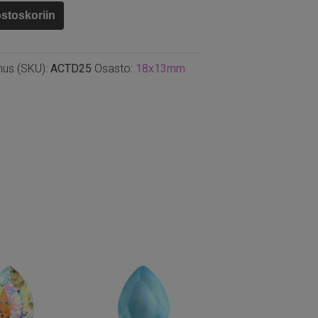
ostoskoriin
m,
nus (SKU):
ACTD25
Osasto:
18x13mm
er