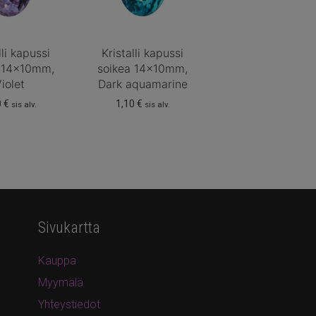
lli kapussi
Kristalli kapussi
a 14x10mm,
soikea 14x10mm,
iolet
Dark aquamarine
0
€
1,10
€
sis alv.
sis alv.
Sivukartta
Kauppa
Myymälä
Yhteystiedot