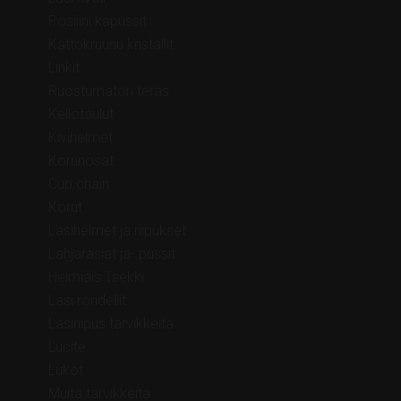
Posliini kapussit
Kattokruunu kristallit
Linkit
Ruostumaton teräs
Kellotaulut
Kivihelmet
Korunosat
Cup chain
Korut
Lasihelmet ja riipukset
Lahjarasiat ja- pussit
Helmiäis Tsekki
Lasi rondellit
Lasiriipus tarvikkeita
Lucite
Lukot
Muita tarvikkeita