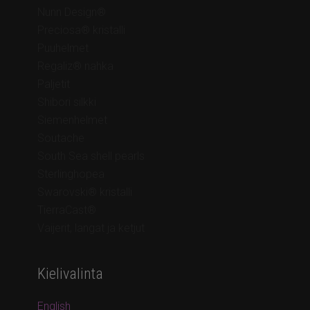
Nunn Design®
Preciosa® kristalli
Puuhelmet
Regaliz® nahka
Paljetit
Shibori silkki
Siemenhelmet
Soutache
South Sea shell pearls
Sterlinghopea
Swarovski® kristalli
TierraCast®
Vaijerit, langat ja ketjut
Kielivalinta
English