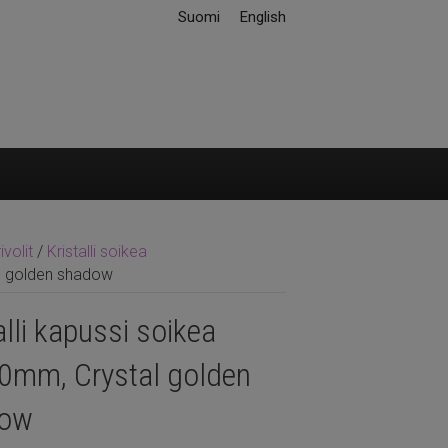
Suomi
English
ivolit
/
Kristalli soikea
al golden shadow
alli kapussi soikea
0mm, Crystal golden
dow