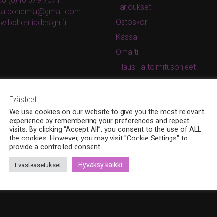
8 (0)40 379 7671
Tarjoukset
ina.bohemia@gmail.com
Ostoskori
w.bohemiadesign.fi
Kassa
Oma tili
Tilaus- ja toimitusohjeet
Rekisteri- ja tietosuojaseloste
Evästeet
We use cookies on our website to give you the most relevant
experience by remembering your preferences and repeat
visits. By clicking “Accept All”, you consent to the use of ALL
the cookies. However, you may visit "Cookie Settings" to
provide a controlled consent.
Hyväksy kaikki
Evästeasetukset