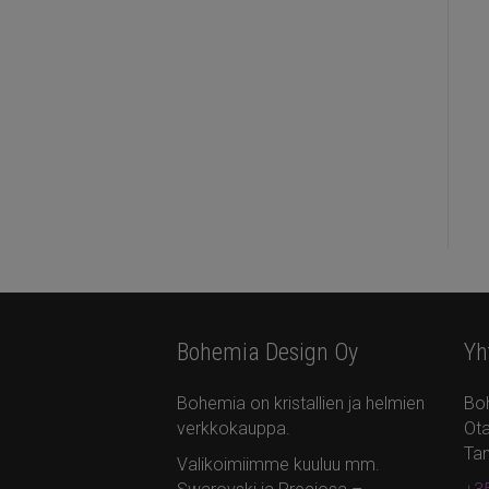
Bohemia Design Oy
Yh
Bohemia on kristallien ja helmien
Bo
verkkokauppa.
Ota
Ta
Valikoimiimme kuuluu mm.