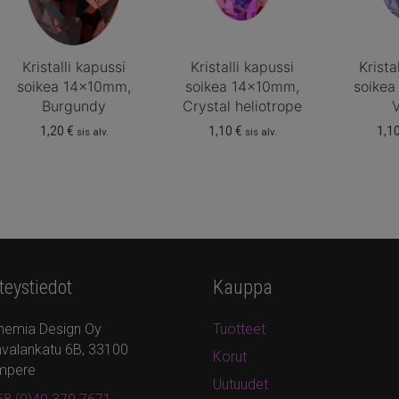
Kristalli kapussi
Kristalli kapussi
Krista
soikea 14x10mm,
soikea 14x10mm,
soike
Burgundy
Crystal heliotrope
V
1,20
€
1,10
€
1,1
sis alv.
sis alv.
teystiedot
Kauppa
hemia Design Oy
Tuotteet
valankatu 6B, 33100
Korut
mpere
Uutuudet