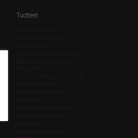
Tuotteet
Kukkaron kehykset
Aurea kristalli riipukset
Brilliant crystal
Helmiäinen ja simpukka helmet
Kapussit, rivolit ja chatonit
Kivi kapussit
Aurea kristalli kappussit ja rivolit
Kristalli neliö kapussit
Kristalli trilliant kapussi
Chaton 8mm
Kristalli octagon kapussit
Kristalli pisara kapussit
Kristalli rivolit
Kristalli soikea kapussit