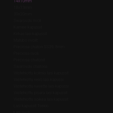
14x10mm
18x13mm
30x20mm
Swarovski rivoli
Kamee kapussit
Kirkas lasi kapussit
Matubo rivolit
Preciosa chaton SS39, 8mm
Preciosa rivoli
Preciosa chatonit
Swarovski chatons
Viistehiottu kolmio lasi kapussit
Viistehiottu neliö lasi kapussi
Viistehiottu navette lasi kapussi
Viistehiottu pisara lasi kapussit
Viistehiottu soikea lasi kapussit
Lasi kapussit Tsekki
Lasi rivoli