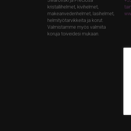
Swarovski ja Preciosa –
+35
kristallihelmet, kivihelmet,
ta
makeanvedenhelmet, lasihelmet,
ww
helmityötarvikkeita ja korut.
Valmistamme myös valmiita
koruja toiveidesi mukaan.