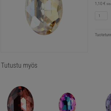
1,10
€
sis
Kristalli
kapussi
soikea
14x10m
Tuotetun
Crystal
golden
shadow
määrä
Tutustu myös