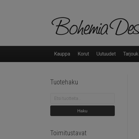
Kauppa
Korut
Uutuudet
Tarjouk
Tuotehaku
Etsi:
Haku
Toimitustavat