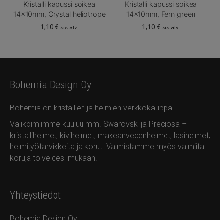
Kristalli kapussi soikea
Kristalli kapussi soikea
14x10mm, Crystal heliotrope
14x10mm, Fern green
1,10
€
1,10
€
sis alv.
sis alv.
Bohemia Design Oy
Bohemia on kristallien ja helmien verkkokauppa.
Valikoimiimme kuuluu mm. Swarovski ja Preciosa –
kristallihelmet, kivihelmet, makeanvedenhelmet, lasihelmet,
helmityötarvikkeita ja korut. Valmistamme myös valmiita
koruja toiveidesi mukaan.
Yhteystiedot
Bohemia Design Oy