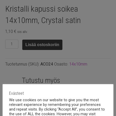
Kristalli kapussi soikea
14x10mm, Crystal satin
1,10
€
sis alv.
Kristalli
Lisää ostoskoriin
kapussi
soikea
14x10mm,
Tuotetunnus (SKU):
ACO24
Osasto:
14x10mm
Crystal
satin
määrä
Tutustu myös
Evästeet
We use cookies on our website to give you the most
relevant experience by remembering your preferences
and repeat visits. By clicking “Accept All”, you consent to
the use of ALL the cookies. However, you may visit