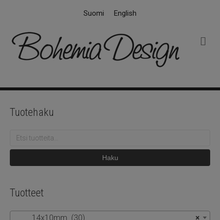
Suomi
English
V
a
l
i
k
k
o
Tuotehaku
Etsi:
Haku
Tuotteet
14x10mm (30)
×