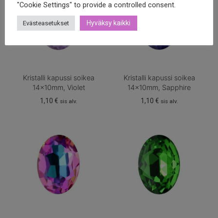
"Cookie Settings" to provide a controlled consent.
Hyväksy kaikki
Evästeasetukset
Kristalli kapussi soikea
Kristalli kapussi soikea
14x10mm, Violet
14x10mm, Sapphire
1,10
€
1,10
€
sis alv.
sis alv.