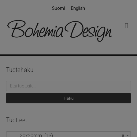
Suomi
English
V
a
l
i
k
k
o
Tuotehaku
Etsi:
Haku
Tuotteet
30x20mm (13)
×