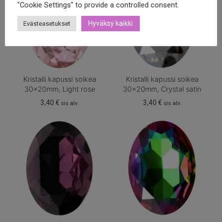
"Cookie Settings" to provide a controlled consent.
Hyväksy kaikki
Evästeasetukset
Kristalli kapussi soikea
Kristalli kapussi soikea
30x20mm, Light rose
30x20mm, Crystal satin
3,40
€
3,40
€
sis alv.
sis alv.