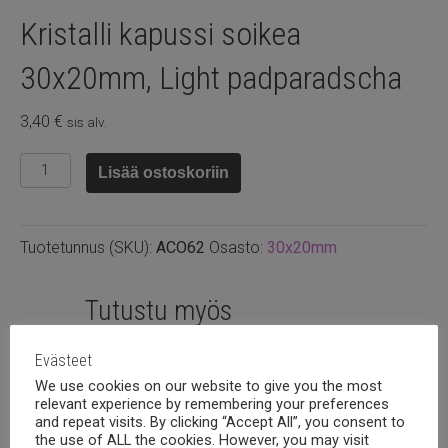
Kristalli kapussi soikea
30x20mm, Light padparadscha
3,40
€
sis alv.
Kristalli
Lisää ostoskoriin
kapussi
soikea
30x20mm,
Tuotetunnus (SKU):
ACO62
Osasto:
30x20mm
Light
padparadscha
määrä
Tutustu myös
Evästeet
We use cookies on our website to give you the most
relevant experience by remembering your preferences
and repeat visits. By clicking “Accept All”, you consent to
the use of ALL the cookies. However, you may visit