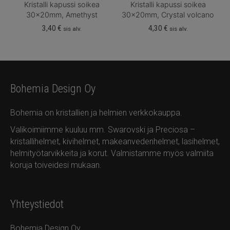
Kristalli kapussi soikea
Kristalli kapussi soikea
30x20mm, Amethyst
30x20mm, Crystal volcano
3,40
€
4,30
€
sis alv.
sis alv.
Bohemia Design Oy
Bohemia on kristallien ja helmien verkkokauppa.
Valikoimiimme kuuluu mm. Swarovski ja Preciosa –
kristallihelmet, kivihelmet, makeanvedenhelmet, lasihelmet,
helmityötarvikkeita ja korut. Valmistamme myös valmiita
koruja toiveidesi mukaan.
Yhteystiedot
Bohemia Design Oy