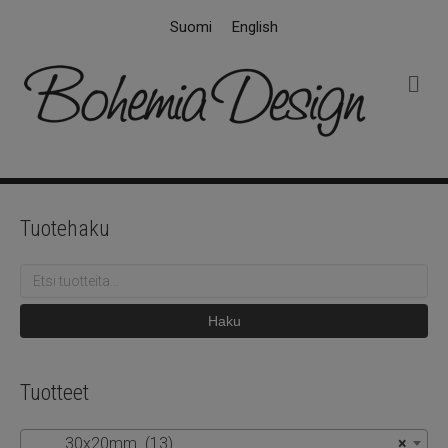
Suomi
English
V
a
l
i
k
k
o
Tuotehaku
Etsi:
Haku
Tuotteet
30x20mm (13)
×