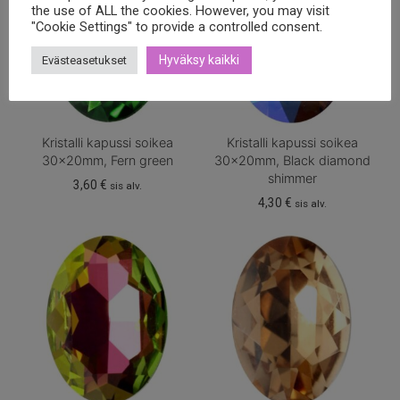
the use of ALL the cookies. However, you may visit
"Cookie Settings" to provide a controlled consent.
Hyväksy kaikki
Evästeasetukset
Kristalli kapussi soikea
Kristalli kapussi soikea
30x20mm, Fern green
30x20mm, Black diamond
shimmer
3,60
€
sis alv.
4,30
€
sis alv.