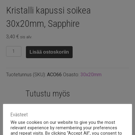
Kristalli kapussi soikea
30x20mm, Sapphire
3,40
€
sis alv.
Kristalli
Lisää ostoskoriin
kapussi
soikea
30x20mm,
Tuotetunnus (SKU):
ACO66
Osasto:
30x20mm
Sapphire
määrä
Tutustu myös
Evästeet
We use cookies on our website to give you the most
relevant experience by remembering your preferences
and repeat visits. By clicking “Accept All”, you consent to