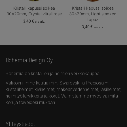
Kristalli kapussi soikea
Kristalli kapussi soikea
30x20mm, Crystal vitrail rose
30x20mm, Light smoked
topaz
3,40
€
sis alv.
3,40
€
sis alv.
Bohemia Design Oy
Bohemia on kristallien ja helmien verkkokauppa.
Valikoimiimme kuuluu mm. Swarovski ja Preciosa –
kristallihelmet, kivihelmet, makeanvedenhelmet, lasihelmet,
helmityötarvikkeita ja korut. Valmistamme myös valmiita
koruja toiveidesi mukaan.
Yhteystiedot