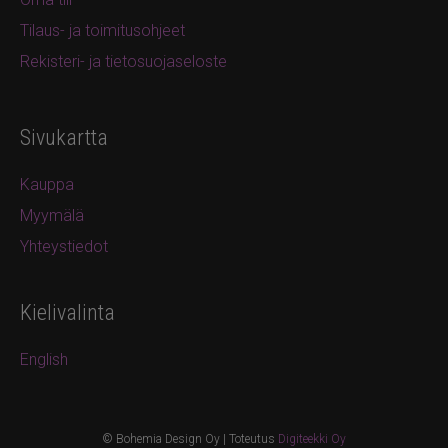
Tilaus- ja toimitusohjeet
Rekisteri- ja tietosuojaseloste
Sivukartta
Kauppa
Myymälä
Yhteystiedot
Kielivalinta
English
© Bohemia Design Oy | Toteutus
Digiteekki Oy