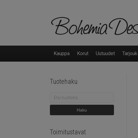
Kauppa
Korut
Uutuudet
Tarjouk
Tuotehaku
Etsi:
Haku
Toimitustavat