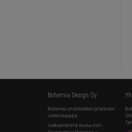
Bohemia Design Oy
Yh
Bohemia on kristallien ja helmien
Bo
verkkokauppa.
Ota
Ta
Valikoimiimme kuuluu mm.