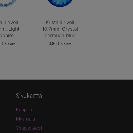
alli rivoli
Kristalli rivoli
mm, Light
10.7mm, Crystal
pphire
bermuda blue
0
€
0,80
€
sis alv.
sis alv.
Sivukartta
Kauppa
Myymälä
Yhteystiedot