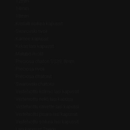
12mm
14mm
18mm
Kristalli soikea kapussit
Swarovski rivoli
Kamee kapussit
Kirkas lasi kapussit
Matubo rivolit
Preciosa chaton SS39, 8mm
Preciosa rivoli
Preciosa chatonit
Swarovski chatons
Viistehiottu kolmio lasi kapussit
Viistehiottu neliö lasi kapussi
Viistehiottu navette lasi kapussi
Viistehiottu pisara lasi kapussit
Viistehiottu soikea lasi kapussit
Lasi kapussit Tsekki