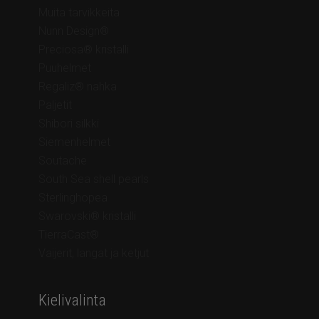
Muita tarvikkeita
Nunn Design®
Preciosa® kristalli
Puuhelmet
Regaliz® nahka
Paljetit
Shibori silkki
Siemenhelmet
Soutache
South Sea shell pearls
Sterlinghopea
Swarovski® kristalli
TierraCast®
Vaijerit, langat ja ketjut
Kielivalinta