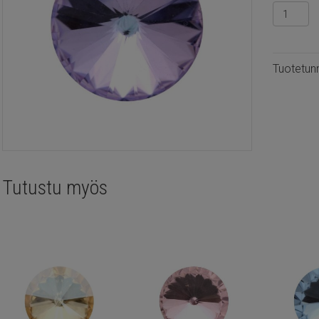
Kristalli
rivoli
10.7mm,
Crystal
Tuotetun
vitrail
light
määrä
Tutustu myös