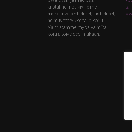
Swarovski ja Preciosa –
+35
kristallihelmet, kivihelmet,
ta
makeanvedenhelmet, lasihelmet,
ww
helmityötarvikkeita ja korut.
Valmistamme myös valmiita
koruja toiveidesi mukaan.