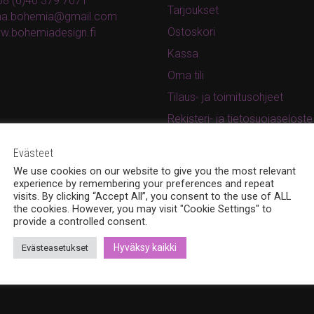
8 (0)40 379 7671
Tarjoukset
ina.bohemia@gmail.com
Ostoskori
w.bohemiadesign.fi
Kassa
Oma tili
Tilaus- ja toimitusohjeet
Rekisteri- ja tietosuojaseloste
Evästeet
We use cookies on our website to give you the most relevant
experience by remembering your preferences and repeat
visits. By clicking “Accept All”, you consent to the use of ALL
the cookies. However, you may visit "Cookie Settings" to
provide a controlled consent.
Hyväksy kaikki
Evästeasetukset