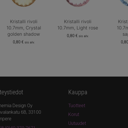
Kristalli rivoli
Kristalli rivoli
Krist
10.7mm, Crystal
10.7mm, Light rose
10.7
golden shadow
sa
0,80
€
sis alv.
0,80
€
0,8
sis alv.
teystiedot
Kauppa
hemia Design Oy
Tuotteet
valankatu 6B, 33100
Korut
mpere
Uutuudet