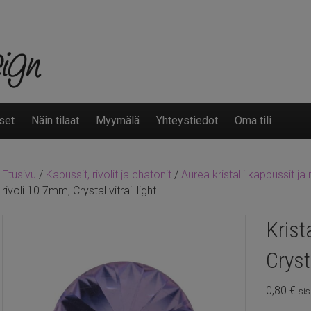
set
Näin tilaat
Myymälä
Yhteystiedot
Oma tili
Etusivu
/
Kapussit, rivolit ja chatonit
/
Aurea kristalli kappussit ja r
rivoli 10.7mm, Crystal vitrail light
Krist
Crysta
0,80
€
sis