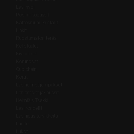
Lasi rivoli
Posliini kapussit
Kattokruunu kristallit
Linkit
Ruostumaton teräs
Kellotaulut
Kivihelmet
Korunosat
Cup chain
Korut
Lasihelmet ja riipukset
Lahjarasiat ja- pussit
Helmiäis Tsekki
Lasi rondellit
Lasiriipus tarvikkeita
Lucite
Lukot