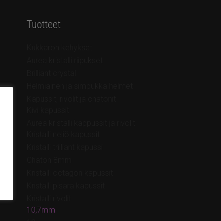
Tuotteet
Kukkaron kehykset
Aurea kristalli riipukset
Brilliant crystal
Helmiäinen ja simpukka helmet
Kapussit, rivolit ja chatonit
Kivi kapussit
Aurea kristalli kappussit ja rivolit
Kristalli neliö kapussit
Kristalli trilliant kapussi
Chaton 8mm
Kristalli octagon kapussit
Kristalli pisara kapussit
Kristalli rivolit
10,7mm