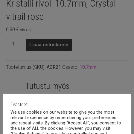
Kristalli rivoli 10.7mm, Crystal
vitrail rose
0,80
€
sis alv.
Kristalli
Lisää ostoskoriin
rivoli
10.7mm,
Crystal
Tuotetunnus (SKU):
ACR21
Osasto:
10,7mm
vitrail
rose
määrä
Tutustu myös
Evästeet
We use cookies on our website to give you the most
relevant experience by remembering your preferences
and repeat visits. By clicking “Accept All”, you consent to
the use of ALL the cookies. However, you may visit
"Cookie Settings" to provide a controlled consent.