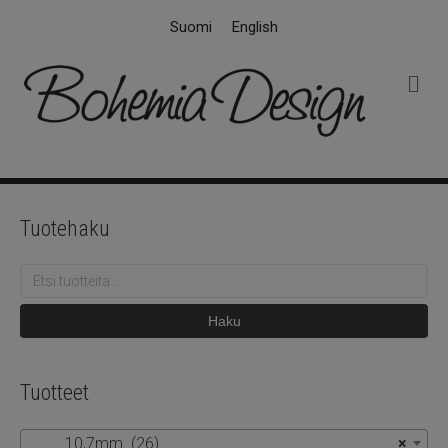
Suomi
English
V
a
l
i
k
k
o
Tuotehaku
Etsi:
Haku
Tuotteet
10,7mm (26)
×