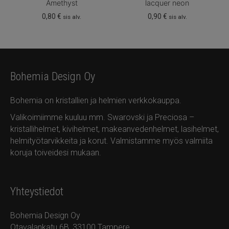
Amethyst
lacquer neon
0,80
€
0,90
€
sis alv.
sis alv.
Bohemia Design Oy
Bohemia on kristallien ja helmien verkkokauppa.
Valikoimiimme kuuluu mm. Swarovski ja Preciosa –
kristallihelmet, kivihelmet, makeanvedenhelmet, lasihelmet,
helmityötarvikkeita ja korut. Valmistamme myös valmiita
koruja toiveidesi mukaan.
Yhteystiedot
Bohemia Design Oy
Otavalankatu 6B, 33100 Tampere