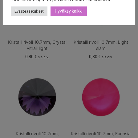
Hyväksy kaikki
Evästeasetukset
Kristalli rivoli 10.7mm, Crystal
Kristalli rivoli 10.7mm, Light
vitrail light
siam
0,80
€
0,80
€
sis alv.
sis alv.
Kristalli rivoli 10.7mm,
Kristalli rivoli 10.7mm, Fuchsia