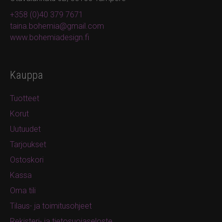
+358 (0)40 379 7671
taina.bohemia@gmail.com
www.bohemiadesign.fi
Kauppa
Tuotteet
Korut
Uutuudet
Tarjoukset
Ostoskori
Kassa
Oma tili
Tilaus- ja toimitusohjeet
Rekisteri- ja tietosuojaseloste