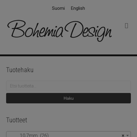
Suomi
English
V
a
l
i
k
k
o
Tuotehaku
Etsi:
Haku
Tuotteet
10,7mm (26)
×