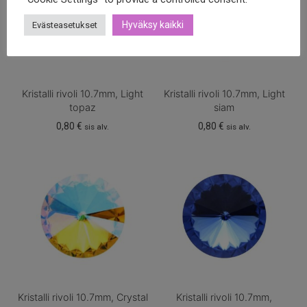
Hyväksy kaikki
Evästeasetukset
Kristalli rivoli 10.7mm, Light
Kristalli rivoli 10.7mm, Light
topaz
siam
0,80
€
0,80
€
sis alv.
sis alv.
Kristalli rivoli 10.7mm, Crystal
Kristalli rivoli 10.7mm,