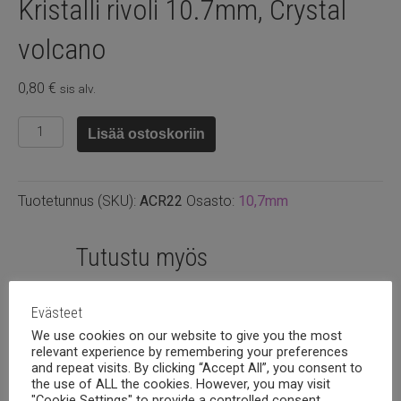
Kristalli rivoli 10.7mm, Crystal
volcano
0,80
€
sis alv.
Kristalli
Lisää ostoskoriin
rivoli
10.7mm,
Crystal
Tuotetunnus (SKU):
ACR22
Osasto:
10,7mm
volcano
määrä
Tutustu myös
Evästeet
We use cookies on our website to give you the most
relevant experience by remembering your preferences
and repeat visits. By clicking “Accept All”, you consent to
the use of ALL the cookies. However, you may visit
"Cookie Settings" to provide a controlled consent.