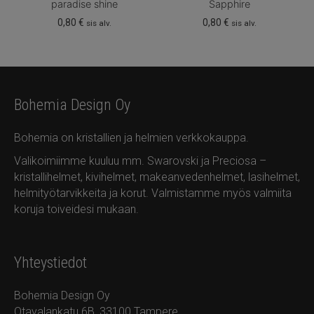
paradise shine
Sapphire
0,80
€
0,80
€
sis alv.
sis alv.
Bohemia Design Oy
Bohemia on kristallien ja helmien verkkokauppa.
Valikoimiimme kuuluu mm. Swarovski ja Preciosa –
kristallihelmet, kivihelmet, makeanvedenhelmet, lasihelmet,
helmityötarvikkeita ja korut. Valmistamme myös valmiita
koruja toiveidesi mukaan.
Yhteystiedot
Bohemia Design Oy
Otavalankatu 6B, 33100 Tampere