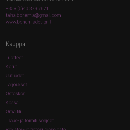
+358 (0)40 379 7671
taina.bohemia@gmail.com
www.bohemiadesign.fi
Kauppa
Tuotteet
Korut
Uutuudet
Tarjoukset
Ostoskori
Kassa
Oma tili
Tilaus- ja toimitusohjeet
Rekisteri- ja tietosuojaseloste