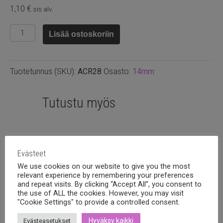
1,10
€
sis alv.
Kristalli
Lisää ostoskoriin
rivoli
14mm,
Crystal
Tuotetunnus (SKU):
ACR28
Osasto:
14mm
astral
pink
määrä
Tutustu myös
Evästeet
We use cookies on our website to give you the most
relevant experience by remembering your preferences
and repeat visits. By clicking “Accept All”, you consent to
the use of ALL the cookies. However, you may visit
"Cookie Settings" to provide a controlled consent.
Hyväksy kaikki
Evästeasetukset