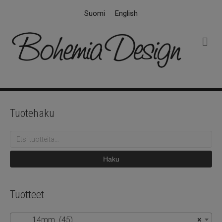
Suomi
English
V
a
l
i
k
k
o
Tuotehaku
Etsi:
Haku
Tuotteet
14mm (45)
×