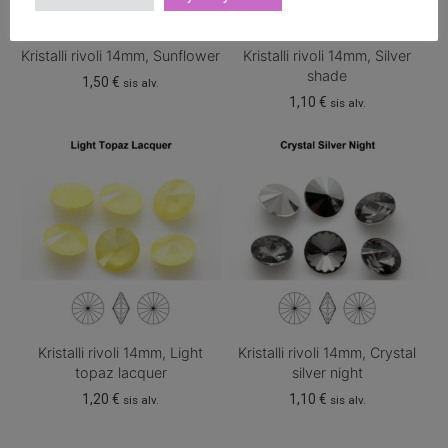
Kristalli rivoli 14mm, Sunflower
Kristalli rivoli 14mm, Silver
shade
1,50
€
sis alv.
1,10
€
sis alv.
Kristalli rivoli 14mm, Light
Kristalli rivoli 14mm, Crystal
topaz lacquer
silver night
1,20
€
1,10
€
sis alv.
sis alv.