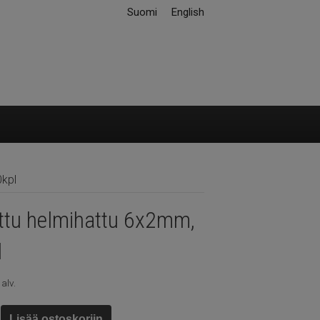
Suomi
English
0kpl
ttu helmihattu 6x2mm,
l
 alv.
Lisää ostoskoriin