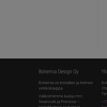
Bohemia Design Oy
Yh
Bohemia on kristallien ja helmien
Bo
verkkokauppa.
Ota
Ta
Valikoimiimme kuuluu mm.
Swarovski ja Preciosa –
+35