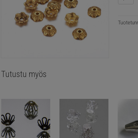
helmihat
6x2mm,
20kpl
Tuotetun
määrä
Tutustu myös