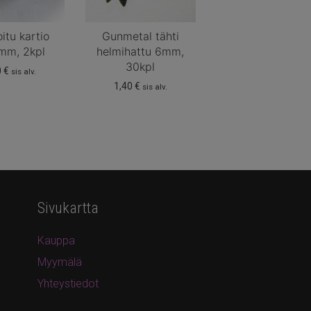
itu kartio
Gunmetal tähti
mm, 2kpl
helmihattu 6mm,
30kpl
0
€
sis alv.
1,40
€
sis alv.
Sivukartta
Kauppa
Myymälä
Yhteystiedot