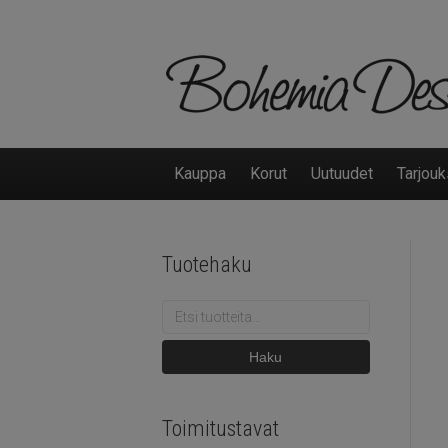
Kauppa
Korut
Uutuudet
Tarjouk
Tuotehaku
Etsi:
Haku
Toimitustavat