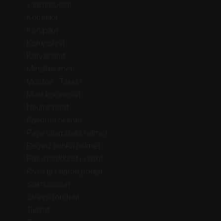
vaijerinsuojat
Korulinkit
Korupiikit
Korupohjat
Korvakorut
Metallihelmet
Montee - Tsekki
Muut korunosat
Nauhanpäät
Pandora helmet
Pave shamballa helmet
Regaliz nahka helmet
Riipuspidikkeet ja piikit
Rivoli ja chaton pohjat
Solmusuojat
Strassi rondellit
Tupsut