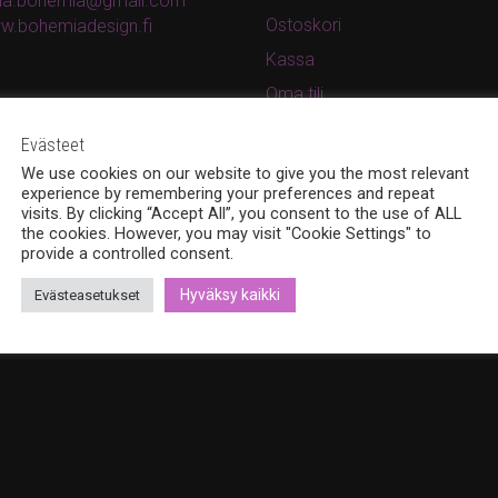
ina.bohemia@gmail.com
Ostoskori
w.bohemiadesign.fi
Kassa
Oma tili
Tilaus- ja toimitusohjeet
Evästeet
Rekisteri- ja tietosuojaseloste
We use cookies on our website to give you the most relevant
experience by remembering your preferences and repeat
visits. By clicking “Accept All”, you consent to the use of ALL
the cookies. However, you may visit "Cookie Settings" to
provide a controlled consent.
Hyväksy kaikki
Evästeasetukset