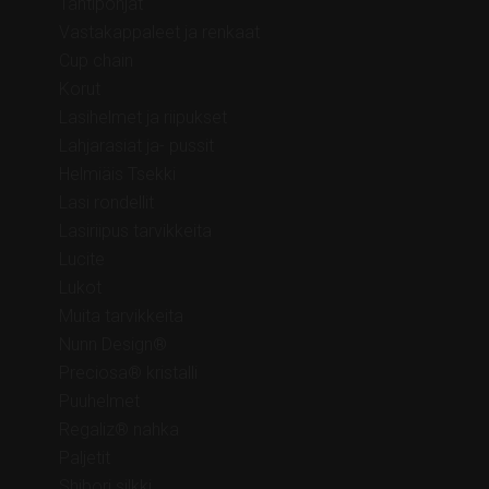
Tähtipohjat
Vastakappaleet ja renkaat
Cup chain
Korut
Lasihelmet ja riipukset
Lahjarasiat ja- pussit
Helmiäis Tsekki
Lasi rondellit
Lasiriipus tarvikkeita
Lucite
Lukot
Muita tarvikkeita
Nunn Design®
Preciosa® kristalli
Puuhelmet
Regaliz® nahka
Paljetit
Shibori silkki