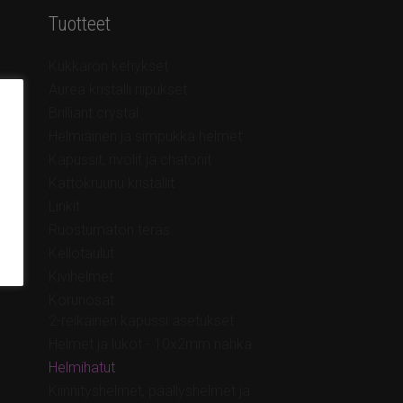
Tuotteet
Kukkaron kehykset
Aurea kristalli riipukset
Brilliant crystal
Helmiäinen ja simpukka helmet
Kapussit, rivolit ja chatonit
Kattokruunu kristallit
Linkit
Ruostumaton teräs
Kellotaulut
Kivihelmet
Korunosat
2-reikäinen kapussi asetukset
Helmet ja lukot - 10x2mm nahka
Helmihatut
Kiinnityshelmet, päällyshelmet ja