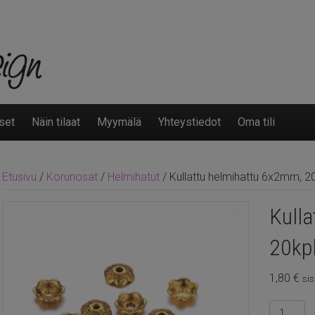
set
Näin tilaat
Myymälä
Yhteystiedot
Oma tili
Etusivu
/
Korunosat
/
Helmihatut
/ Kullattu helmihattu 6x2mm, 2
Kulla
20kp
1,80
€
sis
Kullattu