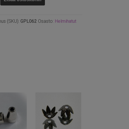
tu
nus (SKU):
GPL062
Osasto:
Helmihatut