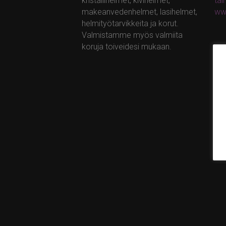
kristallihelmet, kivihelmet,
ta
makeanvedenhelmet, lasihelmet,
ww
helmityötarvikkeita ja korut.
Valmistamme myös valmiita
koruja toiveidesi mukaan.