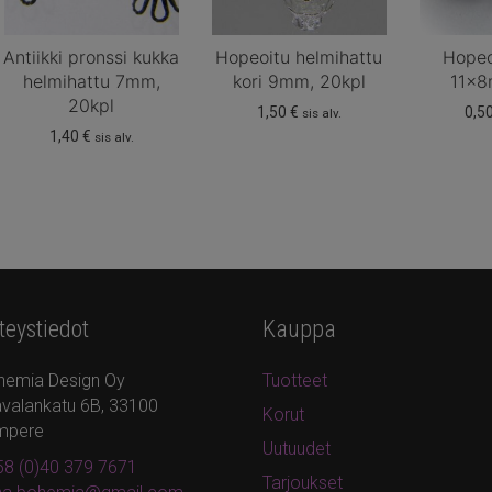
Antiikki pronssi kukka
Hopeoitu helmihattu
Hopeo
helmihattu 7mm,
kori 9mm, 20kpl
11x8
20kpl
1,50
€
0,5
sis alv.
1,40
€
sis alv.
teystiedot
Kauppa
hemia Design Oy
Tuotteet
valankatu 6B, 33100
Korut
mpere
Uutuudet
8 (0)40 379 7671
Tarjoukset