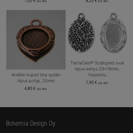
1,00
€
8,20
€
sis alv.
sis alv.
TierraCast® Scalloped oval
riipus kehys 29x19mm,
Antiikki kupari tina sydän
hopeoitu
riipus pohja, 25mm
1,90
€
sis alv.
4,80
€
sis alv.
Bohemia Design Oy