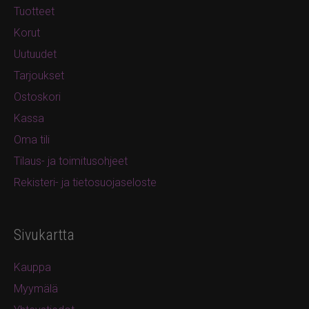
Tuotteet
Korut
Uutuudet
Tarjoukset
Ostoskori
Kassa
Oma tili
Tilaus- ja toimitusohjeet
Rekisteri- ja tietosuojaseloste
Sivukartta
Kauppa
Myymälä