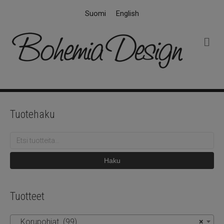
Suomi
English
V
a
l
i
k
k
o
Tuotehaku
Etsi:
Haku
Tuotteet
Korupohjat (99)
×