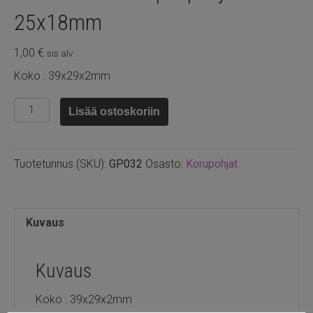
25x18mm
1,00
€
sis alv.
Koko : 39x29x2mm
Kullattu
Lisää ostoskoriin
ovaali
riipuspohja
25x18mm
Tuotetunnus (SKU):
GP032
Osasto:
Korupohjat
määrä
Kuvaus
Kuvaus
Koko : 39x29x2mm