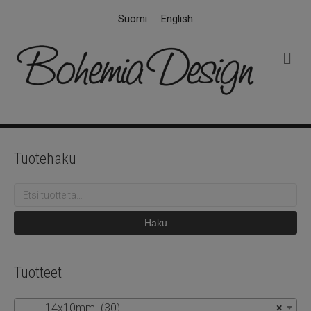
Suomi
English
V
a
l
i
k
k
o
Tuotehaku
Etsi:
Haku
Tuotteet
14x10mm (30)
×