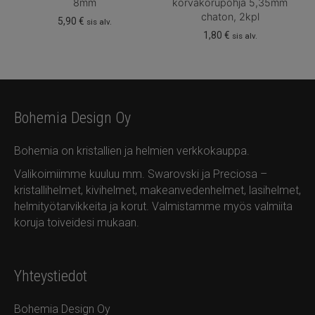
8mm
korvakorupohja 5,35mm
chaton, 2kpl
5,90
€
sis alv.
1,80
€
sis alv.
Tällä
tuotteella
on
useampi
Bohemia Design Oy
muunnelma.
Voit
Bohemia on kristallien ja helmien verkkokauppa.
tehdä
valinnat
Valikoimiimme kuuluu mm. Swarovski ja Preciosa –
tuotteen
kristallihelmet, kivihelmet, makeanvedenhelmet, lasihelmet,
sivulla.
helmityötarvikkeita ja korut. Valmistamme myös valmiita
koruja toiveidesi mukaan.
Yhteystiedot
Bohemia Design Oy