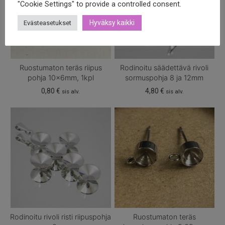
"Cookie Settings" to provide a controlled consent.
Hyväksy kaikki
Evästeasetukset
Ruostumaton teräs riipus
Rodinoitu säädettävä rivoli
pohja 10x6mm, 1kpl
sormuspohja 8 ja 12mm
0,80
€
4,80
€
sis alv.
sis alv.
Tällä
tuotteella
on
useampi
muunnelma.
Voit
tehdä
valinnat
tuotteen
sivulla.
Rodinoitu rivoli risti riipuspohja
Ruostumaton teräs