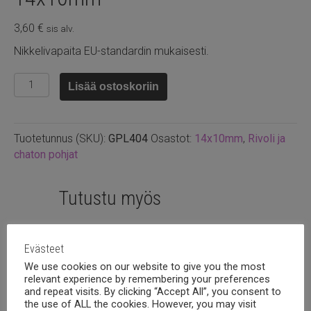
3,60
€
sis alv.
Nikkelivapaita EU-standardin mukaisesti.
Kullattu
Lisää ostoskoriin
riipuspohja
soikea
14x10mm
Tuotetunnus (SKU):
GPL404
Osastot:
14x10mm
,
Rivoli ja
määrä
chaton pohjat
Tutustu myös
Evästeet
We use cookies on our website to give you the most
relevant experience by remembering your preferences
and repeat visits. By clicking “Accept All”, you consent to
the use of ALL the cookies. However, you may visit