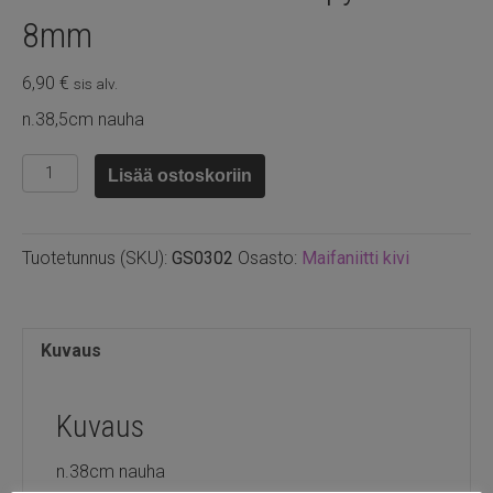
8mm
6,90
€
sis alv.
n.38,5cm nauha
Maifaniitti
Lisää ostoskoriin
kivi
harmaa
pyöreä
Tuotetunnus (SKU):
GS0302
Osasto:
Maifaniitti kivi
8mm
määrä
Kuvaus
Kuvaus
n.38cm nauha