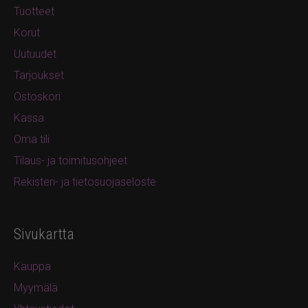
Tuotteet
Korut
Uutuudet
Tarjoukset
Ostoskori
Kassa
Oma tili
Tilaus- ja toimitusohjeet
Rekisteri- ja tietosuojaseloste
Sivukartta
Kauppa
Myymälä