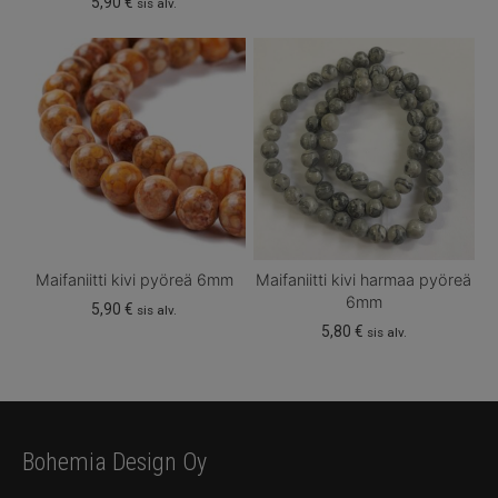
5,90
€
sis alv.
Maifaniitti kivi pyöreä 6mm
Maifaniitti kivi harmaa pyöreä
6mm
5,90
€
sis alv.
5,80
€
sis alv.
Bohemia Design Oy