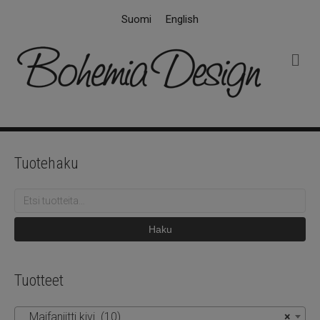
Suomi
English
V
a
l
i
k
k
o
Tuotehaku
Etsi:
Haku
Tuotteet
Maifaniitti kivi (10)
×