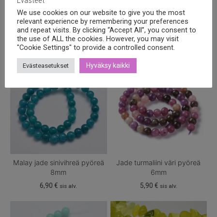
Evästeet
We use cookies on our website to give you the most
Tutustu myös
relevant experience by remembering your preferences
and repeat visits. By clicking “Accept All”, you consent to
the use of ALL the cookies. However, you may visit
"Cookie Settings" to provide a controlled consent.
Hyväksy kaikki
Evästeasetukset
Malay jade sinivihreä pyöreä
Jade turmaliini väri pyöreä
8mm
6mm
6,90
€
5,90
€
sis alv.
sis alv.