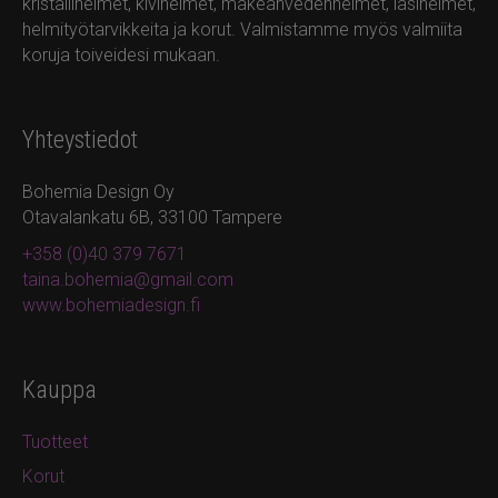
kristallihelmet, kivihelmet, makeanvedenhelmet, lasihelmet,
helmityötarvikkeita ja korut. Valmistamme myös valmiita
koruja toiveidesi mukaan.
Yhteystiedot
Bohemia Design Oy
Otavalankatu 6B, 33100 Tampere
+358 (0)40 379 7671
taina.bohemia@gmail.com
www.bohemiadesign.fi
Kauppa
Tuotteet
Korut