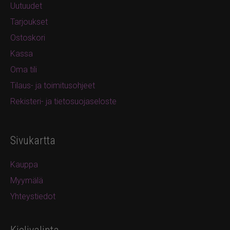
Uutuudet
Tarjoukset
Ostoskori
Kassa
Oma tili
Tilaus- ja toimitusohjeet
Rekisteri- ja tietosuojaseloste
Sivukartta
Kauppa
Myymälä
Yhteystiedot