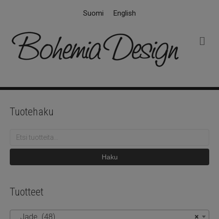
Suomi
English
V
a
l
i
k
k
o
Tuotehaku
Etsi:
Haku
Tuotteet
Jade (48)
×