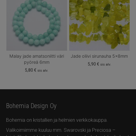
Malay jade amatsoniitti väri
Jade oliivi sirunauha 5x8mm
pyöreä 6mm
5,90
€
sis alv.
5,80
€
sis alv.
Bohemia Design Oy
Bohemia on kristallien ja helmien verkkokauppa.
Valikoimiimme kuuluu mm. Swarovski ja Preciosa –