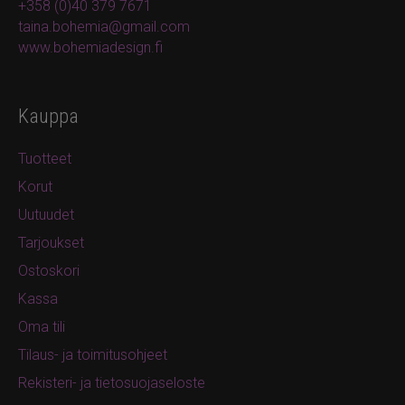
+358 (0)40 379 7671
taina.bohemia@gmail.com
www.bohemiadesign.fi
Kauppa
Tuotteet
Korut
Uutuudet
Tarjoukset
Ostoskori
Kassa
Oma tili
Tilaus- ja toimitusohjeet
Rekisteri- ja tietosuojaseloste