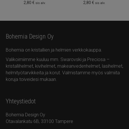
2,80
€
2,80
€
sis alv.
sis alv.
Bohemia Design Oy
Bohemia on kristallien ja helmien verkkokauppa.
Valikoimiimme kuuluu mm. Swarovski ja Preciosa –
kristallihelmet, kivihelmet, makeanvedenhelmet, lasihelmet,
helmityötarvikkeita ja korut. Valmistamme myös valmiita
koruja toiveidesi mukaan.
Yhteystiedot
Bohemia Design Oy
Otavalankatu 6B, 33100 Tampere