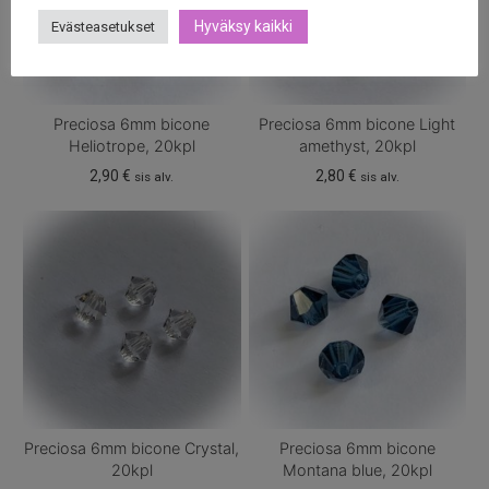
Hyväksy kaikki
Evästeasetukset
Preciosa 6mm bicone
Preciosa 6mm bicone Light
Heliotrope, 20kpl
amethyst, 20kpl
2,90
€
2,80
€
sis alv.
sis alv.
Preciosa 6mm bicone Crystal,
Preciosa 6mm bicone
20kpl
Montana blue, 20kpl