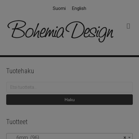
Suomi
English
V
a
l
i
k
k
o
Tuotehaku
Etsi:
Haku
Tuotteet
6mm (96)
×