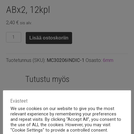
ABx2, 12kpl
2,40
€
sis alv.
Preciosa
Lisää ostoskoriin
6mm
bicone
Indicolite
Tuotetunnus (SKU):
MC30206INDIC-1
Osasto:
6mm
ABx2,
12kpl
määrä
Tutustu myös
Evästeet
We use cookies on our website to give you the most
relevant experience by remembering your preferences
and repeat visits. By clicking “Accept All”, you consent to
the use of ALL the cookies. However, you may visit
"Cookie Settings" to provide a controlled consent.