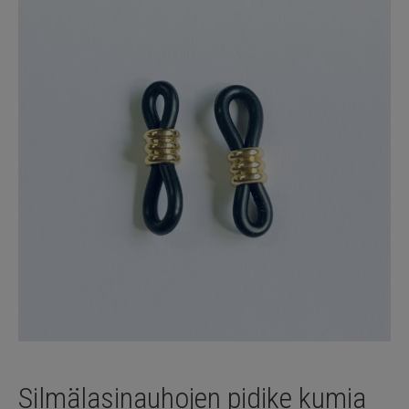
Silmälasinauhojen pidike kumia