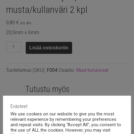
musta/kullanväri 2 kpl
0,80
€
sis alv.
20,5mm x 6mm
Silmälasinauhojen
Lisää ostoskoriin
pidike
kumia
musta/kullanväri
Tuotetunnus (SKU):
F004
Osasto:
Muut korunosat
2
kpl
määrä
Tutustu myös
Evästeet
We use cookies on our website to give you the most
relevant experience by remembering your preferences
and repeat visits. By clicking “Accept All”, you consent to
the use of ALL the cookies. However, you may visit