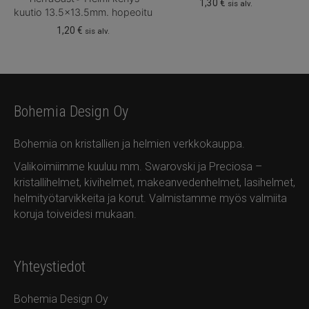
1,30
€
sis alv.
kuutio 13.5×13.5mm. hopeoitu
1,20
€
sis alv.
Bohemia Design Oy
Bohemia on kristallien ja helmien verkkokauppa.
Valikoimiimme kuuluu mm. Swarovski ja Preciosa –
kristallihelmet, kivihelmet, makeanvedenhelmet, lasihelmet,
helmityötarvikkeita ja korut. Valmistamme myös valmiita
koruja toiveidesi mukaan.
Yhteystiedot
Bohemia Design Oy