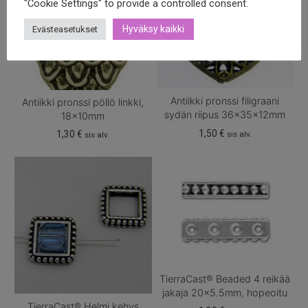
"Cookie Settings" to provide a controlled consent.
Hyväksy kaikki
Evästeasetukset
Antiikki pronssi filigraani
Antiikki pronssi pöllö linkki,
sydän riipus 36x35x12mm
18x10mm
1,50
€
1,30
€
sis alv.
sis alv.
TierraCast® Beaded 4 reikää
jakaja 20×5.5mm, hopeoitu
TierraCast® Helmi kehys