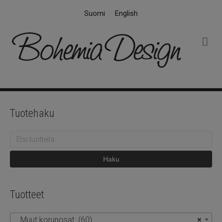
Suomi
English
V
a
l
i
k
k
o
Tuotehaku
Etsi:
Haku
Tuotteet
Muut korunosat (60)
×