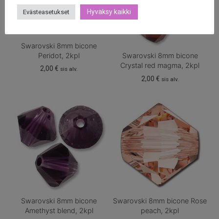
Hyväksy kaikki
Evästeasetukset
Swarovski 8mm bicone
Peridot, 2kpl
Swarovski 8mm bicone
Crystal red magma, 2kpl
2,00
€
sis alv.
2,00
€
sis alv.
Swarovski 8mm bicone
Swarovski 8mm bicone Rose
Amethyst blend, 2kpl
peach, 2kpl