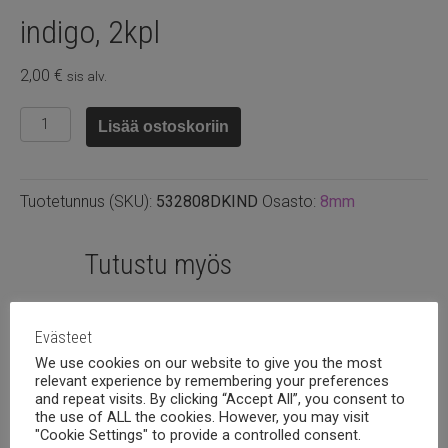
indigo, 2kpl
2,00
€
sis alv.
Swarovski
Lisää ostoskoriin
8mm
bicone
Dark
Tuotetunnus (SKU):
532808DKIND
Osasto:
8mm
indigo,
2kpl
määrä
Tutustu myös
Evästeet
We use cookies on our website to give you the most
relevant experience by remembering your preferences
and repeat visits. By clicking “Accept All”, you consent to
the use of ALL the cookies. However, you may visit
"Cookie Settings" to provide a controlled consent.