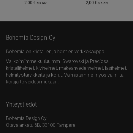
2,00
€
2,00
€
sis alv.
sis alv.
Bohemia Design Oy
Bohemia on kristallien ja helmien verkkokauppa.
Valikoimiimme kuuluu mm. Swarovski ja Preciosa –
kristallihelmet, kivihelmet, makeanvedenhelmet, lasihelmet,
helmityötarvikkeita ja korut. Valmistamme myös valmiita
koruja toiveidesi mukaan.
Yhteystiedot
Bohemia Design Oy
Otavalankatu 6B, 33100 Tampere