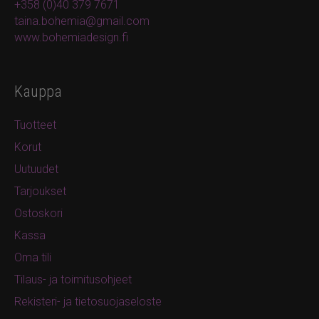
+358 (0)40 379 7671
taina.bohemia@gmail.com
www.bohemiadesign.fi
Kauppa
Tuotteet
Korut
Uutuudet
Tarjoukset
Ostoskori
Kassa
Oma tili
Tilaus- ja toimitusohjeet
Rekisteri- ja tietosuojaseloste