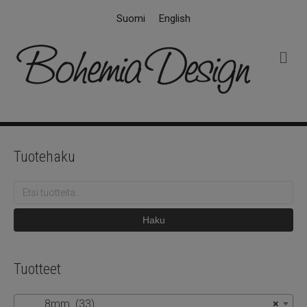
Suomi
English
V
a
l
i
k
k
o
Tuotehaku
Etsi:
Haku
Tuotteet
8mm (33)
×