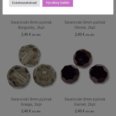
Hyväksy kaikki
Evästeasetukset
Swarovski 8mm pyöreä
Swarovski 8mm pyöreä
Burgundy, 2kpl
Olivine, 2kpl
2,40
€
2,40
€
sis alv.
sis alv.
Swarovski 8mm pyöreä
Swarovski 8mm pyöreä
Greige, 2kpl
Garnet, 2kpl
2,40
€
2,40
€
sis alv.
sis alv.