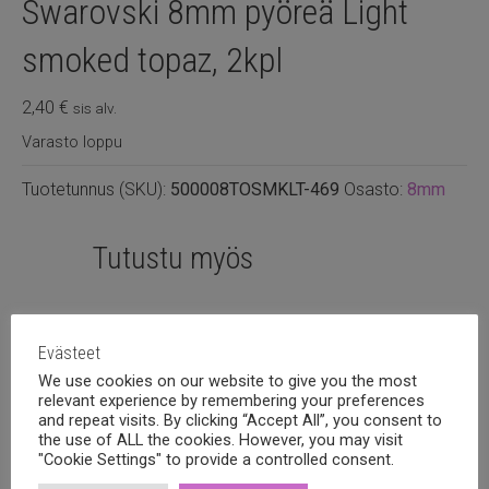
Swarovski 8mm pyöreä Light
smoked topaz, 2kpl
2,40
€
sis alv.
Varasto loppu
Tuotetunnus (SKU):
500008TOSMKLT-469
Osasto:
8mm
Tutustu myös
Evästeet
We use cookies on our website to give you the most
relevant experience by remembering your preferences
and repeat visits. By clicking “Accept All”, you consent to
the use of ALL the cookies. However, you may visit
"Cookie Settings" to provide a controlled consent.