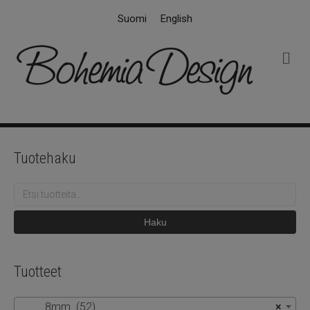
Suomi
English
V
a
l
i
k
k
o
Tuotehaku
Etsi:
Haku
Tuotteet
8mm (52)
×