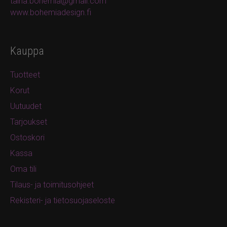
taina.bohemia@gmail.com
www.bohemiadesign.fi
Kauppa
Tuotteet
Korut
Uutuudet
Tarjoukset
Ostoskori
Kassa
Oma tili
Tilaus- ja toimitusohjeet
Rekisteri- ja tietosuojaseloste