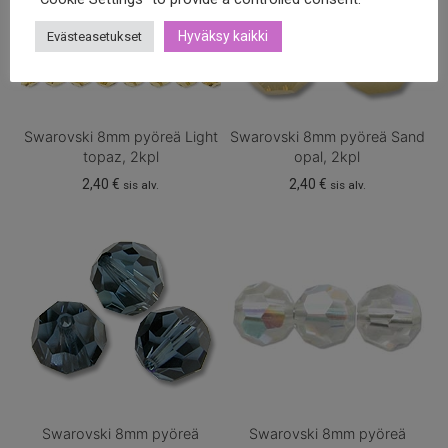
Hyväksy kaikki
Evästeasetukset
Swarovski 8mm pyöreä Light
Swarovski 8mm pyöreä Sand
topaz, 2kpl
opal, 2kpl
2,40
€
2,40
€
sis alv.
sis alv.
Swarovski 8mm pyöreä
Swarovski 8mm pyöreä