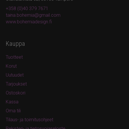
+358 (0)40 379 7671
taina.bohemia@gmail.com
www.bohemiadesign.fi
Kauppa
Tuotteet
Korut
Uutuudet
Tarjoukset
Ostoskori
Kassa
Oma tili
Tilaus- ja toimitusohjeet
Rekisteri- ja tietosuojaseloste