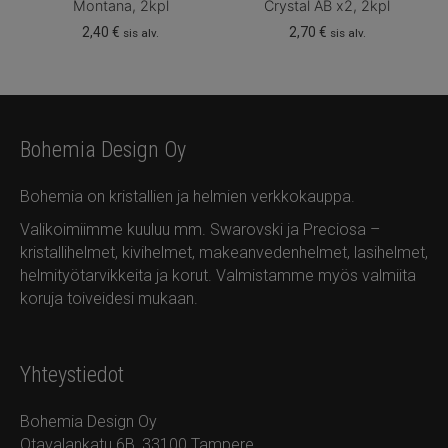
Montana, 2kpl
Crystal AB x2, 2kpl
2,40
€
2,70
€
sis alv.
sis alv.
Bohemia Design Oy
Bohemia on kristallien ja helmien verkkokauppa.
Valikoimiimme kuuluu mm. Swarovski ja Preciosa –
kristallihelmet, kivihelmet, makeanvedenhelmet, lasihelmet,
helmityötarvikkeita ja korut. Valmistamme myös valmiita
koruja toiveidesi mukaan.
Yhteystiedot
Bohemia Design Oy
Otavalankatu 6B, 33100 Tampere