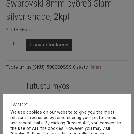
Swarovski 8mm pyöreä Siam
silver shade, 2kpl
2,60
€
sis alv.
Swarovski
Lisää ostoskoriin
8mm
pyöreä
Siam
Tuotetunnus (SKU):
500008SSS
Osasto:
8mm
silver
shade,
2kpl
Tutustu myös
määrä
Evästeet
We use cookies on our website to give you the most
relevant experience by remembering your preferences
and repeat visits. By clicking “Accept All”, you consent to
the use of ALL the cookies. However, you may visit
"Cookie Settings" to provide a controlled consent.