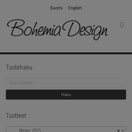
Suomi
English
V
a
l
i
k
k
o
Tuotehaku
Etsi:
Haku
Tuotteet
8mm (52)
×